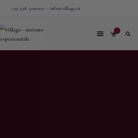
+39 338 3090011
–
info@villago.it
0
Home
Villago
Proposte
Soggiorni
V-BOX
Calendario
Shop
Magazine