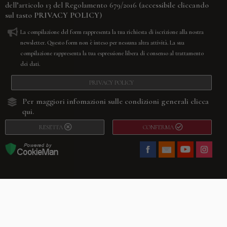
(accessibile cliccando
dell’articolo 13 del Regolamento 679/2016
sul tasto
PRIVACY POLICY
)
La compilazione del form rappresenta la tua richiesta di iscrizione alla nostra
newsletter. Questo form non è inteso per nessuna altra attività. La sua
compilazione rappresenta la tua espressione libera di consenso al trattamento
dei dati.
PRIVACY POLICY
Per maggiori infomazioni sulle condizioni generali
clicca
qui.
RESETTA
CONFERMA
Facebook
Youtube
Instagram
Villago
© 2026. VILLAGO SRL, Via Segantini, 11 – 22046 Merone (Co) –