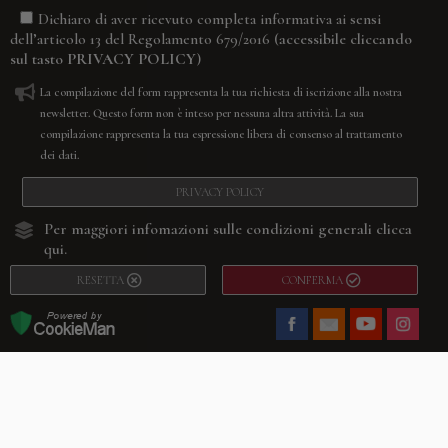
Dichiaro di aver ricevuto completa informativa ai sensi
(accessibile cliccando
dell’articolo 13 del Regolamento 679/2016
sul tasto
PRIVACY POLICY
)
La compilazione del form rappresenta la tua richiesta di iscrizione alla nostra
newsletter. Questo form non è inteso per nessuna altra attività. La sua
compilazione rappresenta la tua espressione libera di consenso al trattamento
dei dati.
PRIVACY POLICY
Per maggiori infomazioni sulle condizioni generali
clicca
qui.
RESETTA
CONFERMA
Facebook
Youtube
Instagram