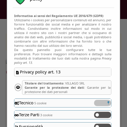
Informativa ai sensi del Regolamento UE 2016/679 (GDPR)
Utilizziamo i cookies per personalizzare contenuti ed annunci, per
fornire funzionalità dei social media e per analizzare il nostro
traffico. Condividiamo inoltre informazioni sul modo in cui
utilizza il nostro sito con i nostri partner che si occupano di
analisi dei dati web, pubblicità e social media, i quali potrebbero
This event has passed
combinarle con altre informazioni che ha fornito loro o che
hanno raccolto dal suo utilizzo dei loro servizi.
Da questo pannello puoi configurare tutte le tue
preferenze. Puoi trovare maggiori informazioni e dettagli sulla
modalità di trattamento dei tuoi dati sulla nostra pagina
Privacy
policy art. 13.
Privacy policy art. 13
Titolare del trattamento
: VILLAGO SRL
Garante per la protezione dei dati
: Garante per la
protezione dei dati personali
Tecnico
5 cookie
Terze Parti
3 cookie
Funzionalità