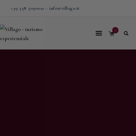
+39 338 3090011
–
info@villago.it
0
Home
Villago
Proposte
Soggiorni
V-BOX
Calendario
Shop
Magazine