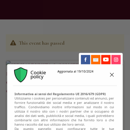
This event has passed
Cookie
Aggiornata al 19/10/2024
policy
Informativa ai sensi del Regolamento UE 2016/679 (GDPR)
Utilizziamo i cookies per personalizzare contenuti ed annunci, per
fornire funzionalità dei social media e per analizzare il nostro
traffico. Condividiamo inoltre informazioni sul modo in cui
utilizza il nostro sito con i nostri partner che si occupano di
analisi dei dati web, pubblicità e social media, i quali potrebbero
combinarle con altre informazioni che ha fornito loro o che
hanno raccolto dal suo utilizzo dei loro servizi.
Da questo pannello puoi configurare tutte le tue