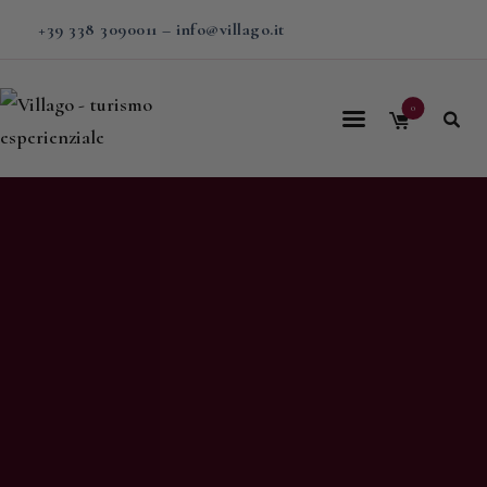
+39 338 3090011
–
info@villago.it
0
Home
Villago
Proposte
Soggiorni
V-BOX
Calendario
Shop
Magazine