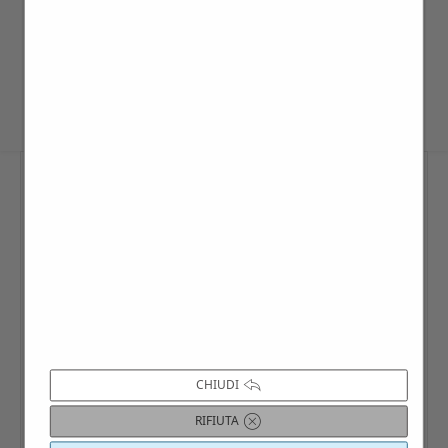
Per i singoli è possibile aggregarsi nei
giorni di visita prestabiliti all’interno del
calendario interattivo Villago.
CHIUDI
RIFIUTA