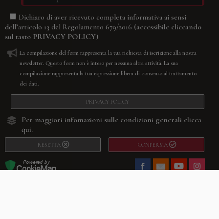
Dichiaro di aver ricevuto completa informativa ai sensi
(accessibile cliccando
dell’articolo 13 del Regolamento 679/2016
sul tasto
PRIVACY POLICY
)
La compilazione del form rappresenta la tua richiesta di iscrizione alla nostra
newsletter. Questo form non è inteso per nessuna altra attività. La sua
compilazione rappresenta la tua espressione libera di consenso al trattamento
dei dati.
PRIVACY POLICY
Per maggiori infomazioni sulle condizioni generali
clicca
qui.
RESETTA
CONFERMA
Facebook
Youtube
Instagram
Villago
© 2026. VILLAGO SRL, Via Segantini, 11 – 22046 Merone (Co) –