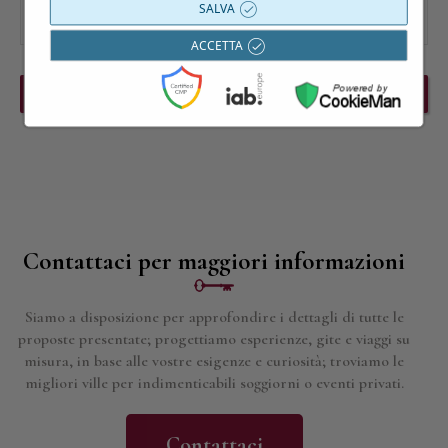
SALVA
ACCETTA
PREVIOUS EVENT
NEXT EVENT
Contattaci per maggiori informazioni
Siamo a disposizione per approfondire i dettagli di tutte le
proposte presentate; progettiamo esperienze, gite e viaggi su
misura, in base alle vostre esigenze e curiosità; troviamo le
migliori ville per indimenticabili soggiorni o eventi privati.
Contattaci