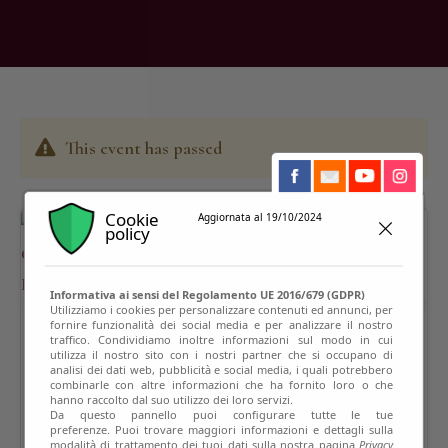
This event has passed
Cookie
Aggiornata al 19/10/2024
policy
Informativa ai sensi del Regolamento UE 2016/679 (GDPR)
Utilizziamo i cookies per personalizzare contenuti ed annunci, per
fornire funzionalità dei social media e per analizzare il nostro
traffico. Condividiamo inoltre informazioni sul modo in cui
utilizza il nostro sito con i nostri partner che si occupano di
analisi dei dati web, pubblicità e social media, i quali potrebbero
combinarle con altre informazioni che ha fornito loro o che
hanno raccolto dal suo utilizzo dei loro servizi.
Da questo pannello puoi configurare tutte le tue
preferenze. Puoi trovare maggiori informazioni e dettagli sulla
modalità di trattamento dei tuoi dati sulla nostra pagina
Privacy