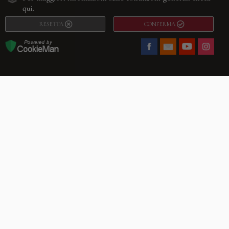
qui.
RESETTA
CONFERMA
Facebook
Youtube
Instagram
Villago
© 2026. VILLAGO SRL, Via Segantini, 11 – 22046 Merone (Co) –
P.IVA 03420530135 – Numero REA CO-313845 – Cap. Soc. € 10.200,00 – PEC
villagosrl@legalmail.it
Telefono:
+39 338-3090011
– Email:
info@villago.it
– Alcune immagini del sito
sono utilizzate su licenza di Shutterstock.com e rispettivi autori Sito realizzato
da
ShareNow!
Privacy Policy
Termini e condizioni