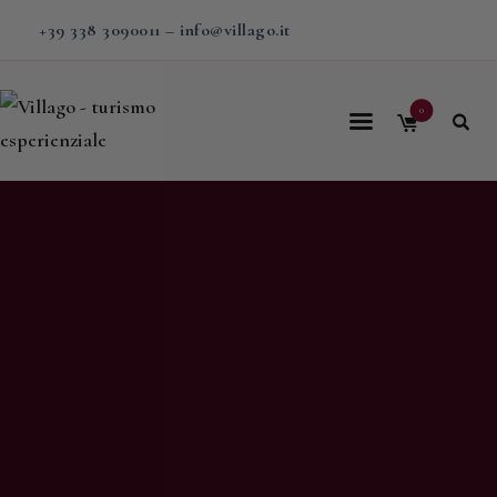
+39 338 3090011
–
info@villago.it
0
Home
Villago
Proposte
Soggiorni
V-BOX
Calendario
Shop
Magazine