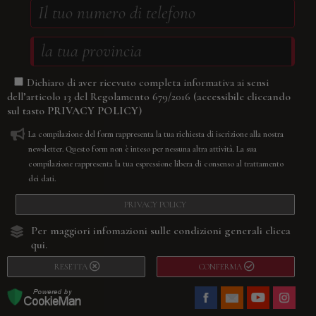
Dichiaro di aver ricevuto completa informativa ai sensi
(accessibile cliccando
dell’articolo 13 del Regolamento 679/2016
sul tasto
PRIVACY POLICY
)
La compilazione del form rappresenta la tua richiesta di iscrizione alla nostra
newsletter. Questo form non è inteso per nessuna altra attività. La sua
compilazione rappresenta la tua espressione libera di consenso al trattamento
dei dati.
PRIVACY POLICY
Per maggiori infomazioni sulle condizioni generali
clicca
qui.
RESETTA
CONFERMA