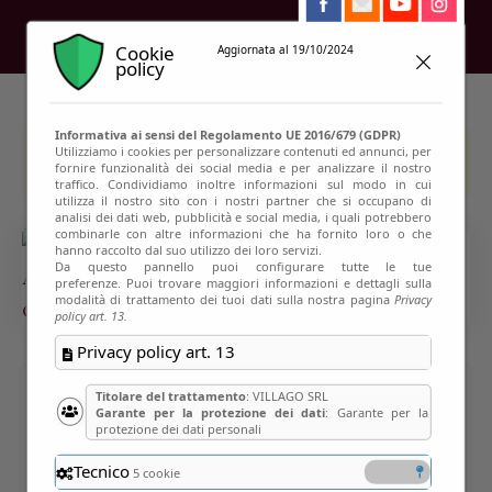
Cookie
Aggiornata al 19/10/2024
policy
Informativa ai sensi del Regolamento UE 2016/679 (GDPR)
Utilizziamo i cookies per personalizzare contenuti ed annunci, per
This event has passed
fornire funzionalità dei social media e per analizzare il nostro
traffico. Condividiamo inoltre informazioni sul modo in cui
utilizza il nostro sito con i nostri partner che si occupano di
analisi dei dati web, pubblicità e social media, i quali potrebbero
combinarle con altre informazioni che ha fornito loro o che
hanno raccolto dal suo utilizzo dei loro servizi.
Da questo pannello puoi configurare tutte le tue
preferenze. Puoi trovare maggiori informazioni e dettagli sulla
modalità di trattamento dei tuoi dati sulla nostra pagina
Privacy
policy art. 13.
Privacy policy art. 13
Titolare del trattamento
: VILLAGO SRL
SPECIALE LUNA, VENERE,
Garante per la protezione dei dati
: Garante per la
protezione dei dati personali
GIOVE E SATURNO
Tecnico
5 cookie
ALL’OSSERVATORIO