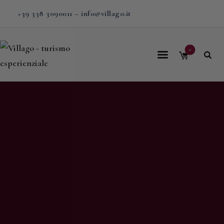
+39 338 3090011
–
info@villago.it
0
Home
Villago
Proposte
Soggiorni
V-BOX
Calendario
Shop
Magazine