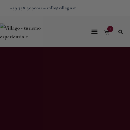
+39 338 3090011
–
info@villago.it
0
Home
Villago
Proposte
Soggiorni
V-BOX
Calendario
Shop
Magazine