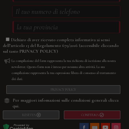
Dichiaro di aver ricevuto completa informativa ai sensi
(accessibile cliccando
dell’articolo 13 del Regolamento 679/2016
sul tasto
PRIVACY POLICY
)
La compilazione del form rappresenta la tua richiesta di iscrizione alla nostra
newsletter. Questo form non è inteso per nessuna altra attività. La sua
compilazione rappresenta la tua espressione libera di consenso al trattamento
dei dati.
PRIVACY POLICY
Per maggiori infomazioni sulle condizioni generali
clicca
qui.
RESETTA
CONFERMA