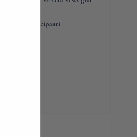
umero dei partecipanti
lità
renotabile