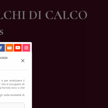
LCHI DI CALCO
s
0/2024
 e per analizzare il
er che si occupano di
a fornito loro o che
li sulla modalità di