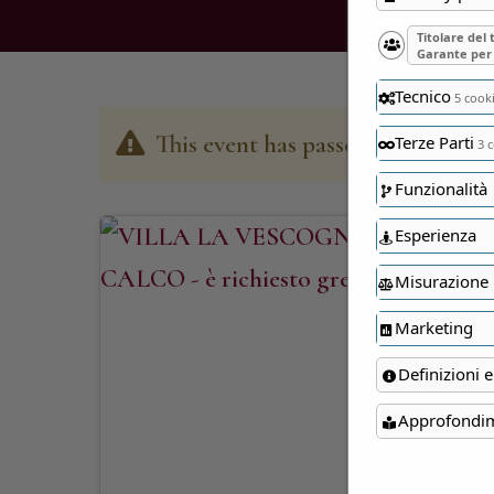
Titolare del
Garante per 
Tecnico
5 cook
This event has passed
Terze Parti
3 c
Funzionalità
Esperienza
Misurazione
Marketing
Definizioni e
Approfondi