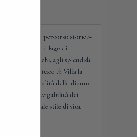
a. Inizieremo il percorso storico-
ina che domina il lago di
500 di Villa Calchi, agli splendidi
 Novecento eclettico di Villa la
a storica ospitalità delle dimore,
i studi sulla navigabilità dei
 al suo originale stile di vita.