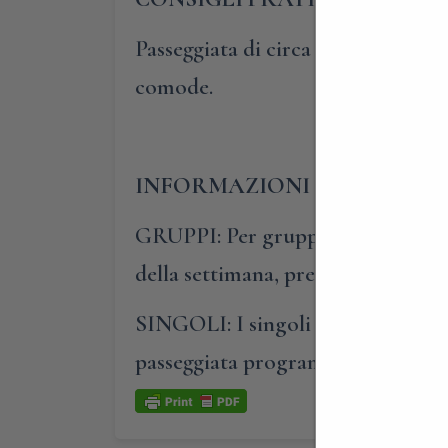
Passeggiata di circa 1 km, su strada
comode.
INFORMAZIONI E PRENOTAZ
GRUPPI: Per gruppi composti da al
della settimana, previa prenotazio
SINGOLI: I singoli o i piccoli gru
passeggiata programmata nel cale