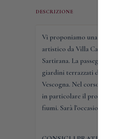
DESCRIZIONE
Vi proponiamo una visita alla scop
artistico da Villa Calchi per giung
Sartirana. La passeggiata ci permett
giardini terrazzati del ‘700, passan
Vescogna. Nel corso della passeggia
in particolare il probabile soggior
fiumi. Sarà l’occasione per scoprire
CONSIGLI PRATICI