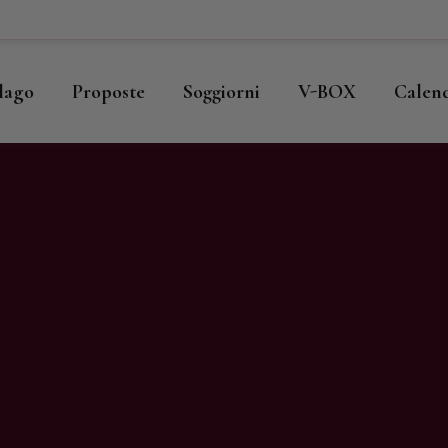
ome
llago
llago
Proposte
Soggiorni
V-BOX
Calen
roposte
oggiorni
-BOX
alendario
hop
agazine