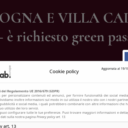
ontatti
COGNA E VILLA CA
– è richiesto green pas
Aggiornata al 19/1
Cookie policy
si del Regolamento UE 2016/679 (GDPR)
s per personalizzare contenuti ed annunci, per fornire funzionalità dei social media
ividiamo inoltre informazioni sul modo in cui utilizza il nostro sito con i nostri partn
, pubblicità e social media, i quali potrebbero combinarle con altre informazioni che h
o utilizzo dei loro servizi.
uoi configurare tutte le tue preferenze. Puoi trovare maggiori informazioni e dettag
 dati sulla nostra pagina
Privacy policy art. 13.
y art. 13