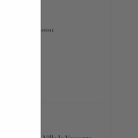
PHONE
o
3383090011
lia,
a Villa Calchi e Villa la Vescogna