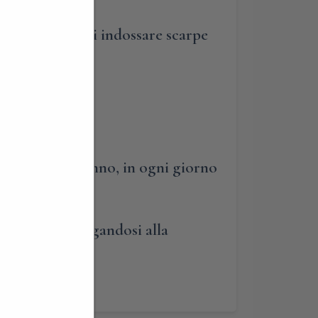
. Si consiglia di indossare scarpe
uata tutto l’anno, in ogni giorno
tecipare aggregandosi alla