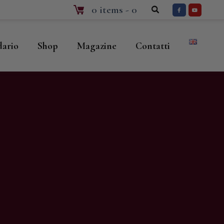
0 items
-
0
dario
Shop
Magazine
Contatti