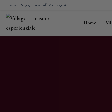
H
+39 338 3090011
–
info@villago.it
Vi
Home
Vi
P
S
V
C
S
M