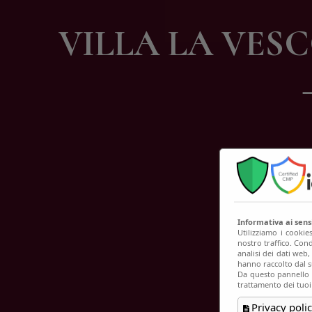
C
VILLA LA VES
Informativa ai sen
Utilizziamo i cookie
nostro traffico. Cond
analisi dei dati web
hanno raccolto dal su
Da questo pannello p
trattamento dei tuoi
Privacy polic