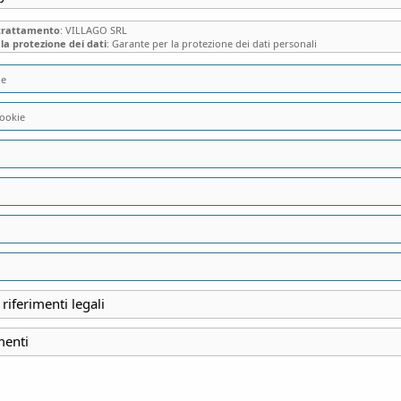
 trattamento
: VILLAGO SRL
la protezione dei dati
: Garante per la protezione dei dati personali
ie
ookie
VILLA LA VESCOG
CALCO – è richiesto
 riferimenti legali
INIZIO
27 Febbraio 2022
menti
FINE