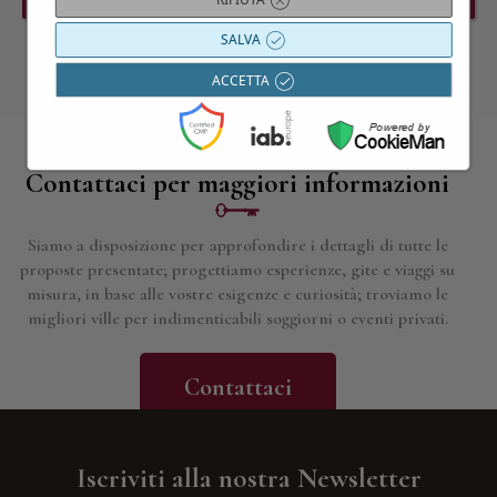
SALVA
ACCETTA
Contattaci per maggiori informazioni
Siamo a disposizione per approfondire i dettagli di tutte le
proposte presentate; progettiamo esperienze, gite e viaggi su
misura, in base alle vostre esigenze e curiosità; troviamo le
migliori ville per indimenticabili soggiorni o eventi privati.
Contattaci
Iscriviti alla nostra Newsletter