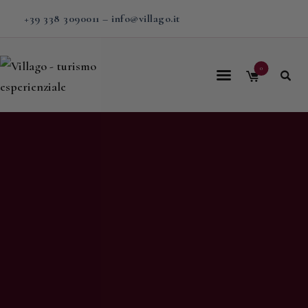
+39 338 3090011
–
info@villago.it
0
Home
Villago
Proposte
Soggiorni
V-BOX
Calendario
Shop
Magazine