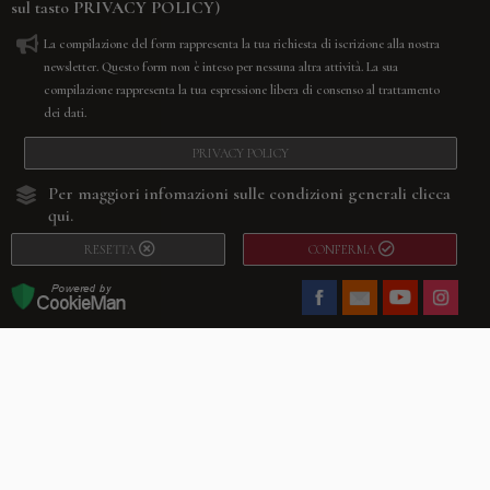
sul tasto
PRIVACY POLICY
)
La compilazione del form rappresenta la tua richiesta di iscrizione alla nostra
newsletter. Questo form non è inteso per nessuna altra attività. La sua
compilazione rappresenta la tua espressione libera di consenso al trattamento
dei dati.
PRIVACY POLICY
Per maggiori infomazioni sulle condizioni generali
clicca
qui.
RESETTA
CONFERMA
Facebook
Youtube
Instagram
Villago
© 2026. VILLAGO SRL, Via Segantini, 11 – 22046 Merone (Co) –
P.IVA 03420530135 – Numero REA CO-313845 – Cap. Soc. € 10.200,00 – PEC