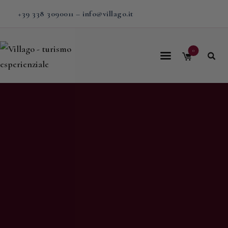
+39 338 3090011
–
info@villago.it
0
Home
Villago
Proposte
Soggiorni
V-BOX
Calendario
Shop
Magazine