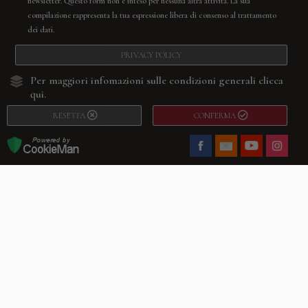
newsletter. Questo form non è inteso per nessuna altra attività. La sua
compilazione rappresenta la tua espressione libera di consenso al trattamento
dei dati.
PRIVACY POLICY
Per maggiori infomazioni sulle condizioni generali
clicca
qui.
RESETTA
CONFERMA
Facebook
Youtube
Instagram
Villago
© 2026. VILLAGO SRL, Via Segantini, 11 – 22046 Merone (Co) –
P.IVA 03420530135 – Numero REA CO-313845 – Cap. Soc. € 10.200,00 – PEC
villagosrl@legalmail.it
Telefono:
+39 338-3090011
– Email:
info@villago.it
– Alcune immagini del sito
sono utilizzate su licenza di Shutterstock.com e rispettivi autori Sito realizzato