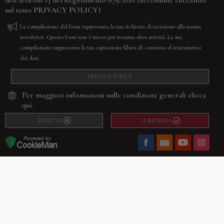
(accessibile cliccando
dell’articolo 13 del Regolamento 679/2016
sul tasto
PRIVACY POLICY
)
La compilazione del form rappresenta la tua richiesta di iscrizione alla nostra
newsletter. Questo form non è inteso per nessuna altra attività. La sua
compilazione rappresenta la tua espressione libera di consenso al trattamento
dei dati.
PRIVACY POLICY
Per maggiori infomazioni sulle condizioni generali
clicca
qui.
RESETTA
CONFERMA
Facebook
Youtube
Instagram
Villago
© 2026. VILLAGO SRL, Via Segantini, 11 – 22046 Merone (Co) –