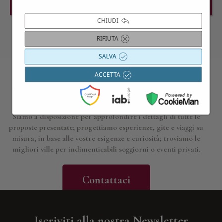
PREVIOUS EVENT
NEXT EVENT
CHIUDI
RIFIUTA
SALVA
ACCETTA
Contattaci per maggiori informazioni
Siamo a disposizione per approfondire i dettagli di tutte le
proposte presentate; progettiamo esperienze, gite e viaggi su
misura, in base alle vostre esigenze e curiosità; troviamo le
migliori ville per indimenticabili soggiorni o eventi privati.
Contattaci
Iscriviti alla nostra Newsletter