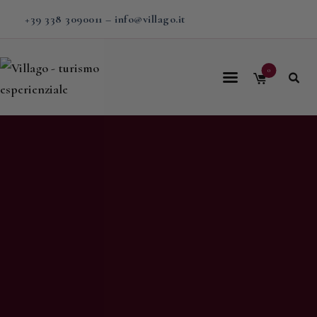
+39 338 3090011
–
info@villago.it
0
Home
Villago
Proposte
Soggiorni
V-BOX
Calendario
Shop
Magazine