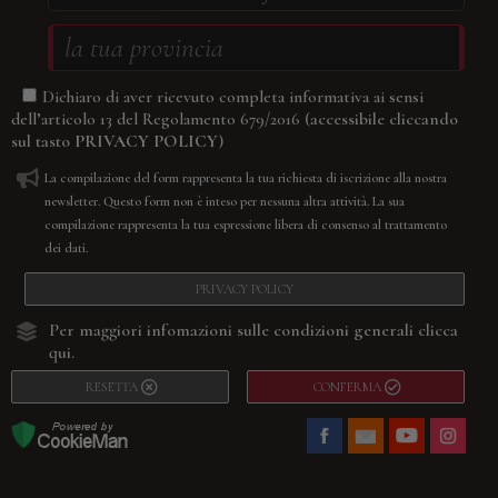
Dichiaro di aver ricevuto completa informativa ai sensi
(accessibile cliccando
dell’articolo 13 del Regolamento 679/2016
sul tasto
PRIVACY POLICY
)
La compilazione del form rappresenta la tua richiesta di iscrizione alla nostra
newsletter. Questo form non è inteso per nessuna altra attività. La sua
compilazione rappresenta la tua espressione libera di consenso al trattamento
dei dati.
PRIVACY POLICY
Per maggiori infomazioni sulle condizioni generali
clicca
qui.
RESETTA
CONFERMA