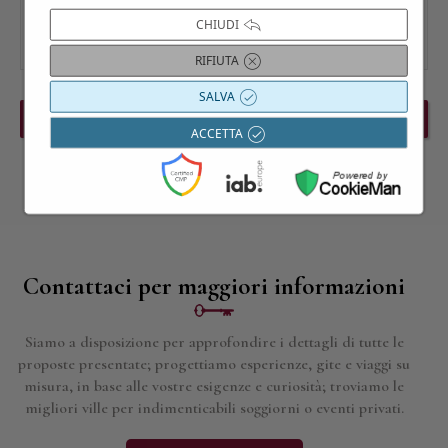
CHIUDI
RIFIUTA
SALVA
PREVIOUS EVENT
NEXT EVENT
ACCETTA
Contattaci per maggiori informazioni
Siamo a disposizione per approfondire i dettagli di tutte le
proposte presentate; progettiamo esperienze, gite e viaggi su
misura, in base alle vostre esigenze e curiosità; troviamo le
migliori ville per indimenticabili soggiorni o eventi privati.