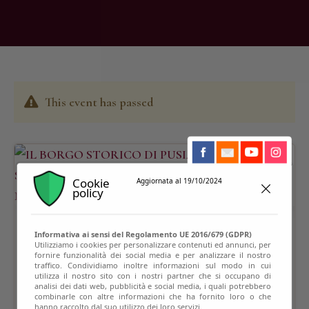
This event has passed
Cookie
Aggiornata al 19/10/2024
policy
Informativa ai sensi del Regolamento UE 2016/679 (GDPR)
Utilizziamo i cookies per personalizzare contenuti ed annunci, per
fornire funzionalità dei social media e per analizzare il nostro
traffico. Condividiamo inoltre informazioni sul modo in cui
utilizza il nostro sito con i nostri partner che si occupano di
analisi dei dati web, pubblicità e social media, i quali potrebbero
combinarle con altre informazioni che ha fornito loro o che
hanno raccolto dal suo utilizzo dei loro servizi.