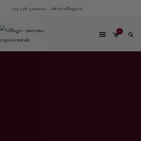
+39 338 3090011
–
info@villago.it
0
Home
Villago
Proposte
Soggiorni
V-BOX
Calendario
Shop
Magazine