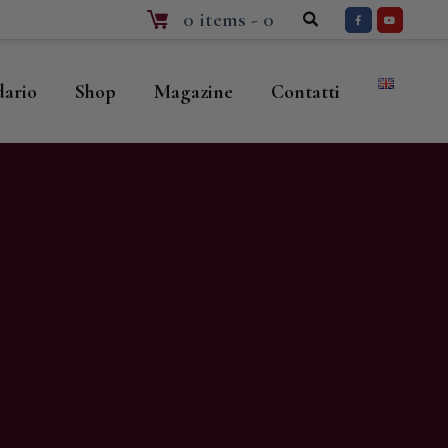
0 items
-
0
dario
Shop
Magazine
Contatti