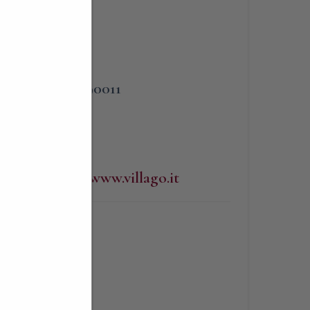
PHONE
zo
3383090011
WEBSITE
http://www.villago.it
BLIGATORIA