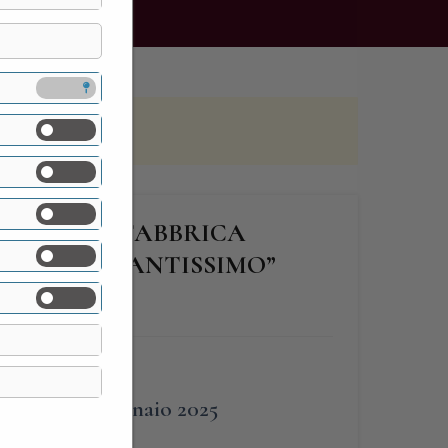
SE DELLA “FABBRICA
 SUO “ELEGANTISSIMO”
AIO
FINE
12 Gennaio 2025