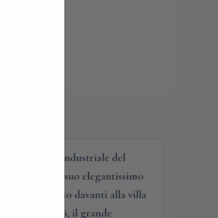
nte complesso industriale del
o Next”, e del suo elegantissimo
orso avrà inizio davanti alla villa
ancesco Somaini, il grande