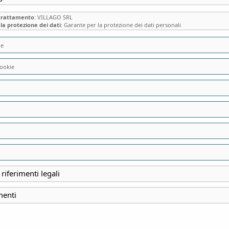
 trattamento
: VILLAGO SRL
la protezione dei dati
: Garante per la protezione dei dati personali
ie
ookie
LOMAZZO, IL PAE
ELEGANTE” E DEL
VILLAGGIO OPER
 riferimenti legali
INIZIO
menti
12 Gennaio 2025