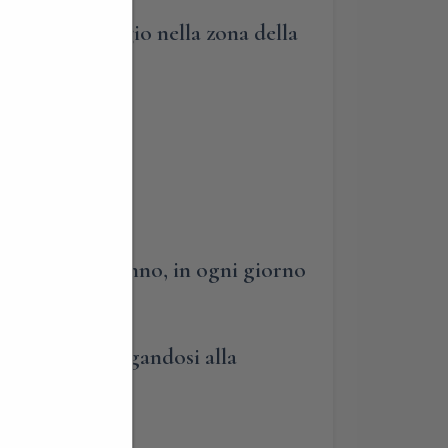
ito il parcheggio nella zona della
uata tutto l’anno, in ogni giorno
tecipare aggregandosi alla