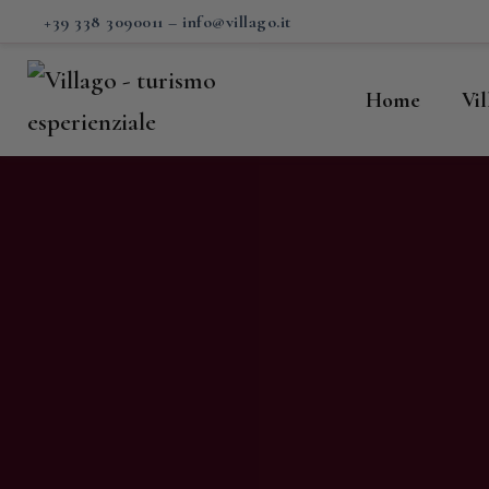
H
+39 338 3090011
–
info@villago.it
Vi
Home
Vi
P
S
V
C
S
M