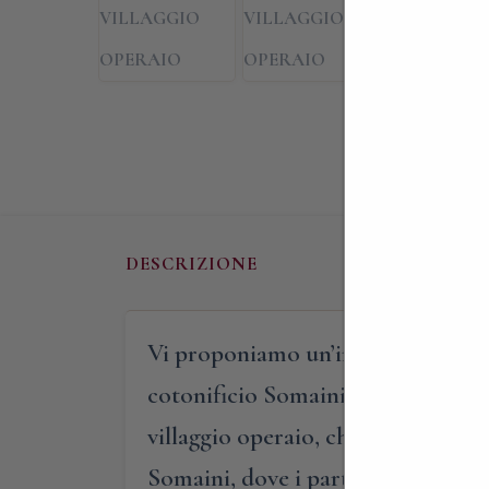
DESCRIZIONE
Vi proponiamo un’inedita passeggia
cotonificio Somaini di fine Ottoc
villaggio operaio, che si sviluppa 
Somaini, dove i partecipanti verra