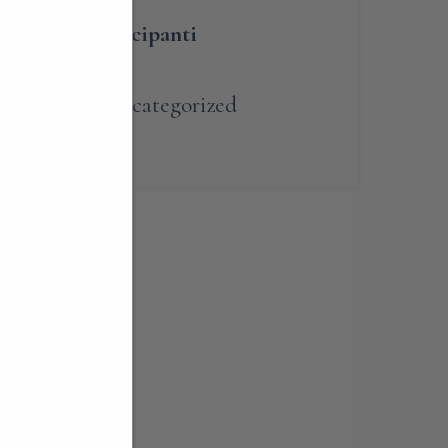
umero dei partecipanti
renotabile
,
Uncategorized