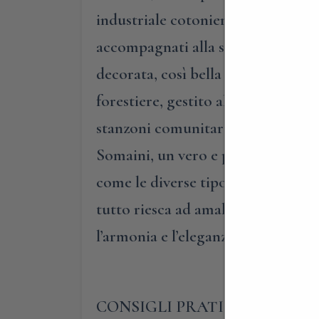
industriale cotoniero che qui fond
accompagnati alla scoperta delle be
decorata, così bella da dar prestigi
forestiere, gestito allora dalle su
stanzoni comunitari, e oggi trasfor
Somaini, un vero e proprio villag
come le diverse tipologie edilizie
tutto riesca ad amalgamarsi corre
l’armonia e l’eleganza delle cose 
CONSIGLI PRATICI