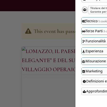
Titolare del
Garante per 
Tecnico
5 cook
This event has passed
Terze Parti
3 c
Funzionalità
Esperienza
Misurazione
Marketing
Definizioni e
Approfondi