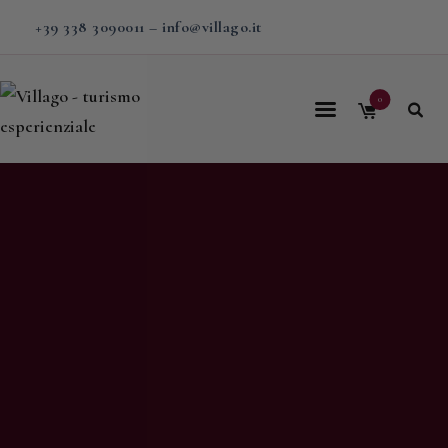
+39 338 3090011
–
info@villago.it
0
Home
Villago
Proposte
Soggiorni
V-BOX
Calendario
Shop
Magazine