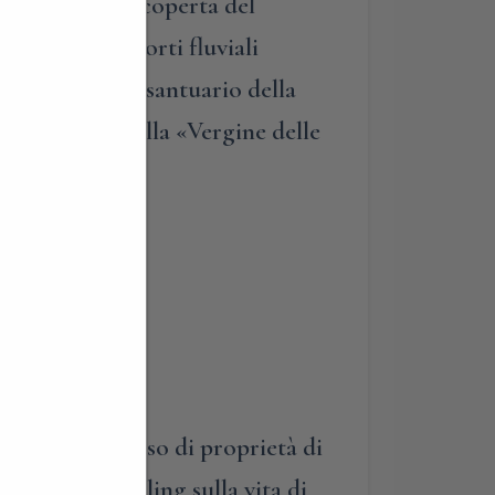
mbersago alla scoperta del
lli per i trasporti fluviali
gita presso il santuario della
il paesaggio della «Vergine delle
n tempo complesso di proprietà di
do. Storytelling sulla vita di