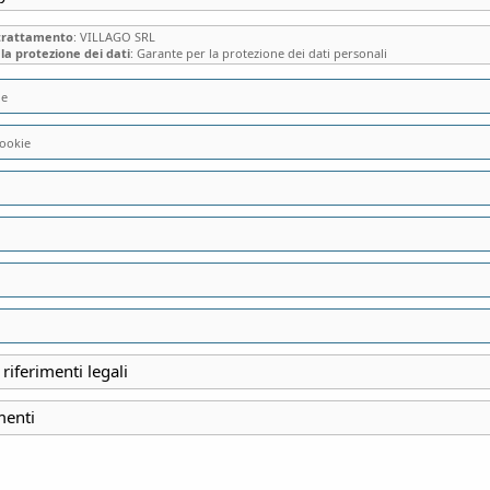
 trattamento
: VILLAGO SRL
la protezione dei dati
: Garante per la protezione dei dati personali
ie
LEONARDO NELL
ookie
Verifica Disponibi
 riferimenti legali
menti
Categoria:
Personaggi del
Tag:
Leonardo Da Vinci