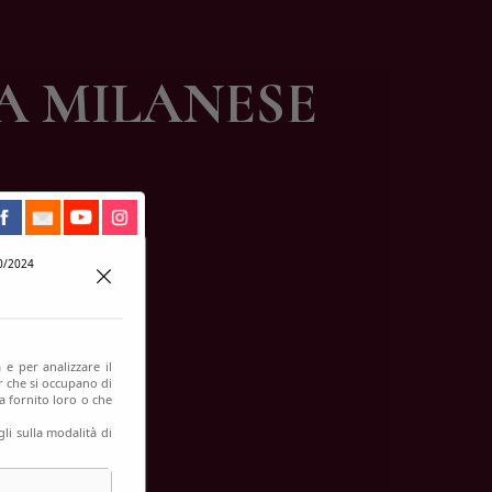
A MILANESE
0/2024
 e per analizzare il
er che si occupano di
a fornito loro o che
li sulla modalità di