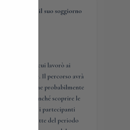
ianza, durante il suo soggiorno
 del ‘500, in cui lavorò ai
pere pittoriche. Il percorso avrà
dovico il Moro, che probabilmente
hi del ‘500, nonché scoprire le
uccessivamente, i partecipanti
degustare ricette del periodo