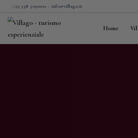
H
+39 338 3090011
–
info@villago.it
Vi
Home
Vi
P
S
V
C
S
M