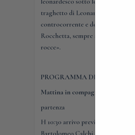
leonardesco sotto le volte e i dipi
traghetto di Leonardo, poi a Cornate
controcorrente e dove oggi si cust
Rocchetta, sempre a Cornate, nei p
rocce».
PROGRAMMA DETTAGLIATO 
Mattina in compagnia di Bartolom
partenza
H 10:30 arrivo previsto a Calco (Lc
Bartolomeo Calchi, segretario di 