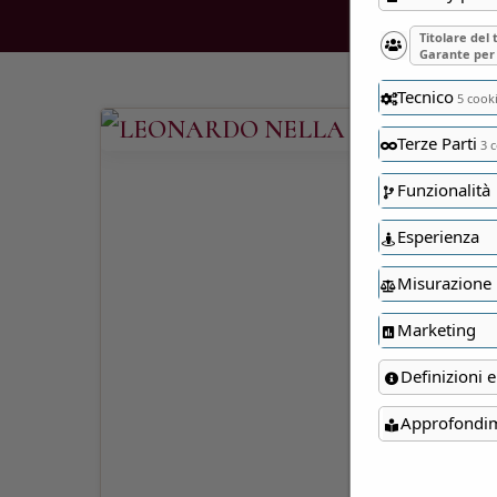
Titolare del
Garante per 
Tecnico
5 cook
Terze Parti
3 c
Funzionalità
Esperienza
Misurazione
Marketing
Definizioni e
Approfondi