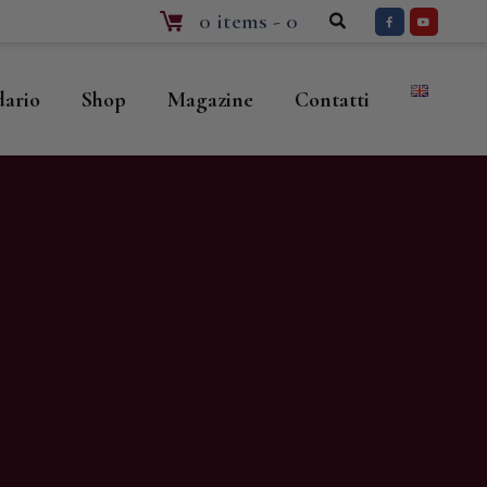
0 items
-
0
dario
Shop
Magazine
Contatti