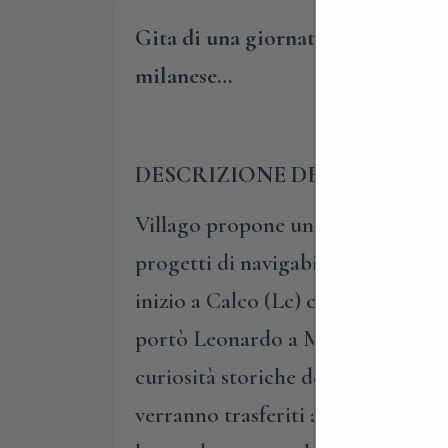
Gita di una giornata alla scopert
milanese…
DESCRIZIONE DELLA GITA
Villago propone una gita alla scop
progetti di navigabilità dei corsi 
inizio a Calco (Lc) con la visita 
portò Leonardo a Milano. Qui i par
curiosità storiche dell’epoca e gli
verranno trasferiti a Meda, nel c