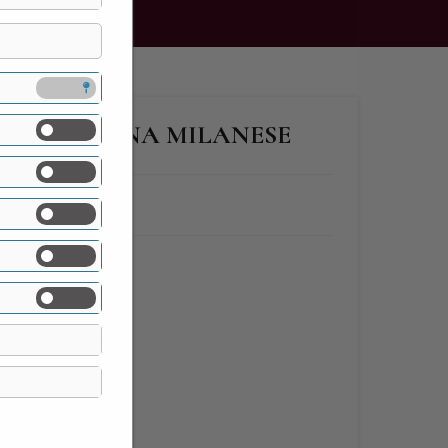
A CAMPAGNA MILANESE
lità
le ville
,
Lombardia