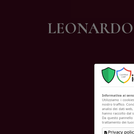
C
LEONARDO 
Informativa ai sen
Utilizziamo i cookie
nostro traffico. Cond
analisi dei dati web
hanno raccolto dal su
Da questo pannello p
trattamento dei tuoi
Privacy polic