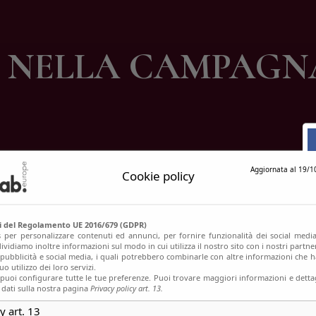
ontatti
NELLA CAMPAGN
Aggiornata al 19/1
Cookie policy
si del Regolamento UE 2016/679 (GDPR)
s per personalizzare contenuti ed annunci, per fornire funzionalità dei social media
ividiamo inoltre informazioni sul modo in cui utilizza il nostro sito con i nostri partn
, pubblicità e social media, i quali potrebbero combinarle con altre informazioni che h
o utilizzo dei loro servizi.
uoi configurare tutte le tue preferenze. Puoi trovare maggiori informazioni e dettag
 dati sulla nostra pagina
Privacy policy art. 13.
y art. 13