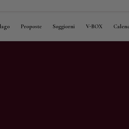
ome
llago
llago
Proposte
Soggiorni
V-BOX
Calen
roposte
oggiorni
-BOX
alendario
hop
agazine