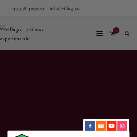
+39 338 3090011
–
info@villago.it
0
Home
Villago
Proposte
Soggiorni
V-BOX
Calendario
Shop
Magazine