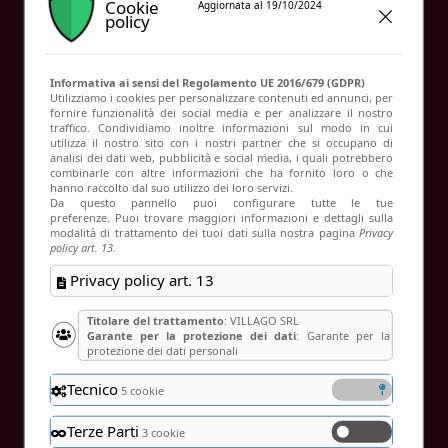
Cookie
Aggiornata al 19/10/2024
Contatti
policy
Informativa ai sensi del Regolamento UE 2016/679 (GDPR)
Utilizziamo i cookies per personalizzare contenuti ed annunci, per
Leonardo Da Vinci
fornire funzionalità dei social media e per analizzare il nostro
traffico. Condividiamo inoltre informazioni sul modo in cui
utilizza il nostro sito con i nostri partner che si occupano di
analisi dei dati web, pubblicità e social media, i quali potrebbero
combinarle con altre informazioni che ha fornito loro o che
hanno raccolto dal suo utilizzo dei loro servizi.
Da questo pannello puoi configurare tutte le tue
preferenze. Puoi trovare maggiori informazioni e dettagli sulla
modalità di trattamento dei tuoi dati sulla nostra pagina
Privacy
policy art. 13.
Privacy policy art. 13
Titolare del trattamento
: VILLAGO SRL
Garante per la protezione dei dati
: Garante per la
protezione dei dati personali
Tecnico
5 cookie
Terze Parti
3 cookie