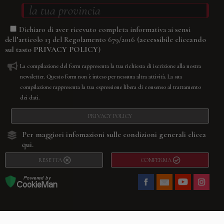
Dichiaro di aver ricevuto completa informativa ai sensi
(accessibile cliccando
dell’articolo 13 del Regolamento 679/2016
sul tasto
PRIVACY POLICY
)
La compilazione del form rappresenta la tua richiesta di iscrizione alla nostra
newsletter. Questo form non è inteso per nessuna altra attività. La sua
compilazione rappresenta la tua espressione libera di consenso al trattamento
dei dati.
PRIVACY POLICY
Per maggiori infomazioni sulle condizioni generali
clicca
qui.
RESETTA
CONFERMA
Facebook
Youtube
Instagram