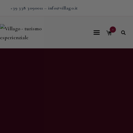
+39 338 3090011
–
info@villago.it
0
Home
Villago
Proposte
Soggiorni
V-BOX
Calendario
Shop
Magazine