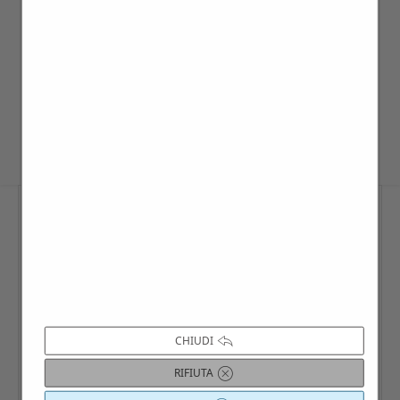
SINGOLI: I singoli o i piccoli gruppi
costituiti da meno di 14 persone, possono
partecipare aggregandosi alla passeggiata
programmata nel calendario-eventi.
CHIUDI
RIFIUTA