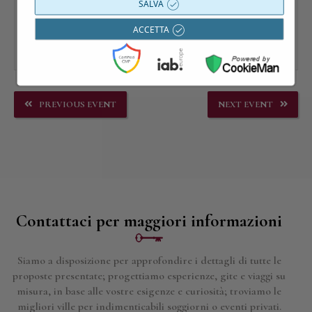
SALVA
ACCETTA
PREVIOUS EVENT
NEXT EVENT
Contattaci per maggiori informazioni
Siamo a disposizione per approfondire i dettagli di tutte le
proposte presentate; progettiamo esperienze, gite e viaggi su
misura, in base alle vostre esigenze e curiosità; troviamo le
migliori ville per indimenticabili soggiorni o eventi privati.