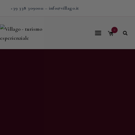
+39 338 3090011
–
info@villago.it
0
Home
Villago
Proposte
Soggiorni
V-BOX
Calendario
Shop
Magazine