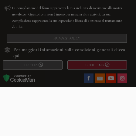
La compilazione del form rappresenta la tua richiesta di iscrizione alla nostra
newsletter. Questo form non è inteso per nessuna altra attività. La sua
compilazione rappresenta la tua espressione libera di consenso al trattamento
dei dati.
PRIVACY POLICY
Per maggiori infomazioni sulle condizioni generali
clicca
qui.
RESETTA
CONFERMA
Facebook
Youtube
Instagram
Villago
© 2026. VILLAGO SRL, Via Segantini, 11 – 22046 Merone (Co) –
P.IVA 03420530135 – Numero REA CO-313845 – Cap. Soc. € 10.200,00 – PEC
villagosrl@legalmail.it