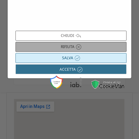
GRUPPI: Per gruppi composti da almeno
15 persone, la visita può essere effettuata
secondo le disponibilità del Monastero
CHIUDI
SINGOLI: I singoli o i piccoli gruppi
costituiti da meno di 14 persone, possono
RIFIUTA
partecipare aggregandosi alla visita
SALVA
programmata nel calendario-eventi
ACCETTA