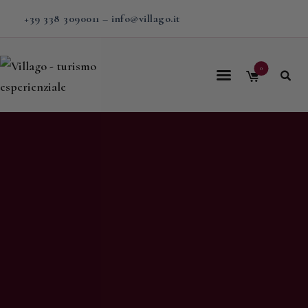
+39 338 3090011
–
info@villago.it
0
Home
Villago
Proposte
Soggiorni
V-BOX
Calendario
Shop
Magazine