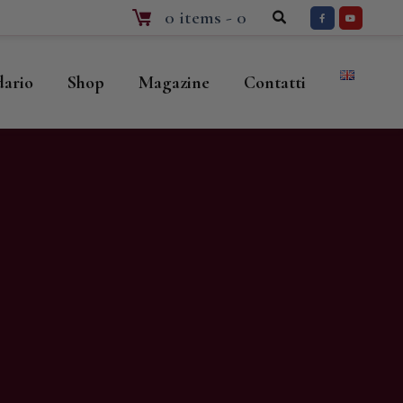
0 items
-
0
dario
Shop
Magazine
Contatti