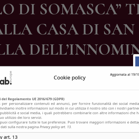
LO DI SOMASCA” 
ontatti
LLA CASA DI SA
LLA DELL’INNOMI
Aggiornata al 19/1
Cookie policy
si del Regolamento UE 2016/679 (GDPR)
s per personalizzare contenuti ed annunci, per fornire funzionalità dei social media
ividiamo inoltre informazioni sul modo in cui utilizza il nostro sito con i nostri partn
, pubblicità e social media, i quali potrebbero combinarle con altre informazioni che h
o utilizzo dei loro servizi.
uoi configurare tutte le tue preferenze. Puoi trovare maggiori informazioni e dettag
 dati sulla nostra pagina
Privacy policy art. 13.
y art. 13