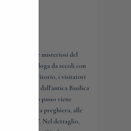
contrastanti” e misteriosi del
na memoria, dialoga da secoli con
iche del territorio, i visitatori
ro al profano: dall’antica Basilica
n cui passo dopo passo viene
 che conduce alla preghiera, alle
pronunciabile”. Nel dettaglio,