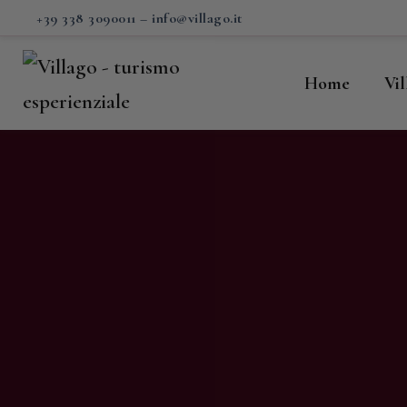
H
+39 338 3090011
–
info@villago.it
Vi
Home
Vi
P
S
V
C
S
M