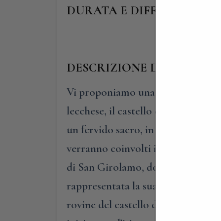
DURATA E DIFFICOLTA’: 2 or
DESCRIZIONE DELLA PAS
Vi proponiamo una passeggiata cult
lecchese, il castello di Somasca d
un fervido sacro, in ricordo di San
verranno coinvolti in un vero e pro
di San Girolamo, dove sono custodit
rappresentata la sua vita; dalla sc
rovine del castello dell’Innominat