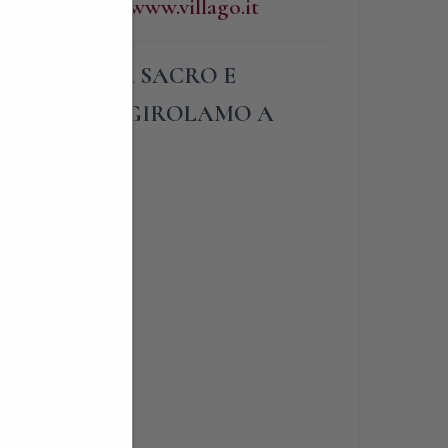
http://www.villago.it
OMASCA” TRA SACRO E
ASA DI SAN GIROLAMO A
OMINATO
lità
 le ville