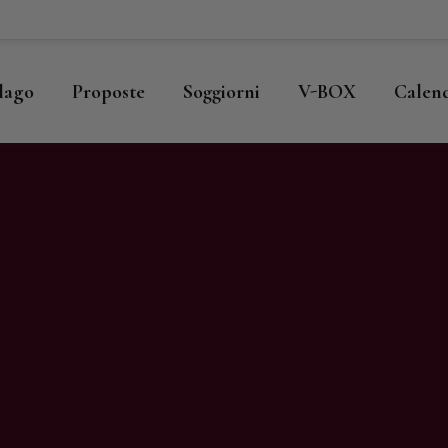
ome
llago
llago
Proposte
Soggiorni
V-BOX
Calen
roposte
oggiorni
-BOX
alendario
hop
agazine