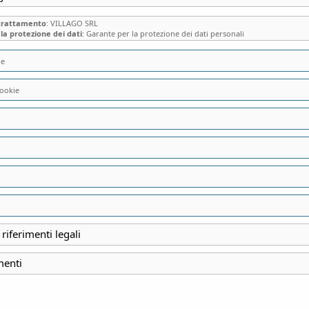
 trattamento
: VILLAGO SRL
la protezione dei dati
: Garante per la protezione dei dati personali
ie
IL “CASTELLO DI
ookie
PROFANO: DALLA
QUELLA DELL’IN
INDIRIZZO
Via della Basilica,1
 riferimenti legali
Vercurago
View map
menti
EMAIL