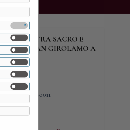
 SOMASCA” TRA SACRO E
 CASA DI SAN GIROLAMO A
NOMINATO
PHONE
3383090011
WEBSITE