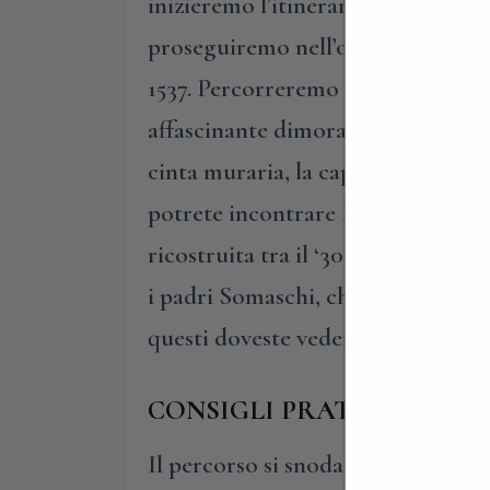
inizieremo l’itinerario dal grande 
proseguiremo nell’oratorio di Maria
1537. Percorreremo la via delle cap
affascinante dimora medioevale più
cinta muraria, la cappella di Sant’
potrete incontrare Federico Barbar
ricostruita tra il ‘300 e il ‘500. I
i padri Somaschi, che dal 1628 c
questi doveste vederli anche ad oc
CONSIGLI PRATICI
Il percorso si snoda per circa 2 km