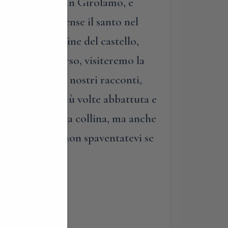
raordinaria di San Girolamo, e
tto dove si spense il santo nel
iungere le rovine del castello,
pice del percorso, visiteremo la
e ascolterete i nostri racconti,
rete la rocca più volte abbattuta e
ra le viuzze della collina, ma anche
omando però, non spaventatevi se
.