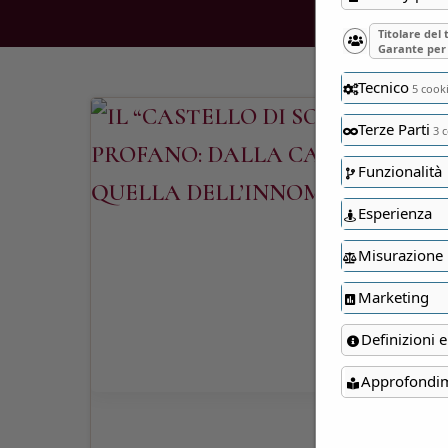
Titolare del
Garante per 
Tecnico
5 cook
Terze Parti
3 c
Funzionalità
Esperienza
Misurazione
Marketing
Definizioni e
Approfondi