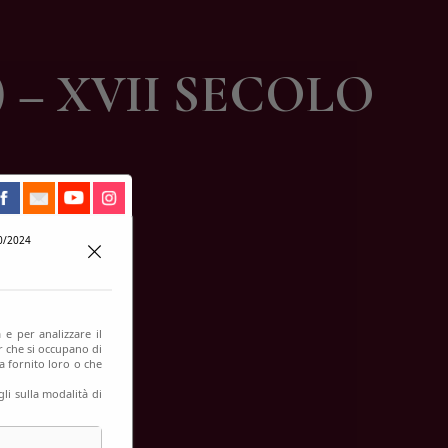
 – XVII SECOLO
0/2024
 e per analizzare il
er che si occupano di
a fornito loro o che
li sulla modalità di