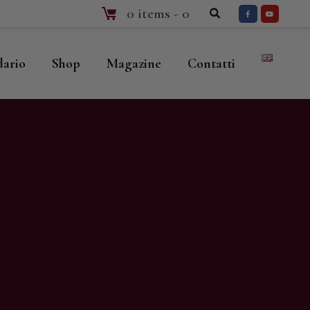
0 items
-
0
dario
Shop
Magazine
Contatti