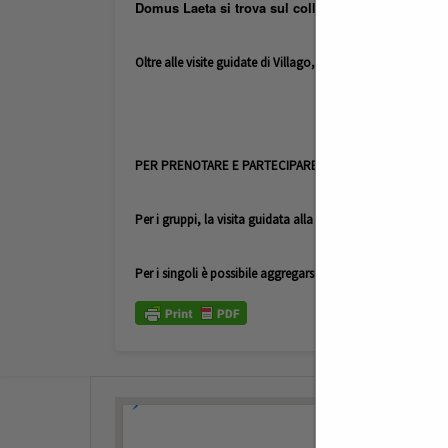
Domus Laeta si trova sul colle di Giungano e volge
possibile soggiorna
Oltre alle visite guidate di Villago, è
PER PRENOTARE E PARTECIPARE ALLE VISITE
Per i gruppi, la visita guidata alla villa può essere effettu
Per i singoli è possibile aggregarsi nei giorni di visita prest