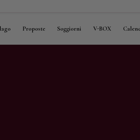
ome
llago
llago
Proposte
Soggiorni
V-BOX
Calen
roposte
oggiorni
-BOX
alendario
hop
agazine