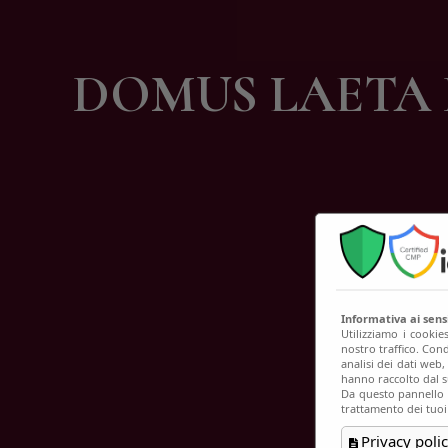
C
DOMUS LAETA D
Informativa ai sen
Utilizziamo i cookie
nostro traffico. Cond
analisi dei dati web
hanno raccolto dal su
Da questo pannello p
trattamento dei tuoi
Privacy polic