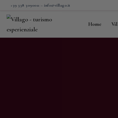
H
+39 338 3090011
–
info@villago.it
Vi
Home
Vi
P
S
V
C
S
M