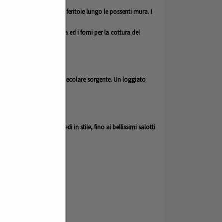
rrette di avvistamento e feritoie lungo le possenti mura. I
io extra vergine di oliva ed i forni per la cottura del
a, proprio accanto ad una secolare sorgente. Un loggiato
.000 volumi, agli arredi in stile, fino ai bellissimi salotti