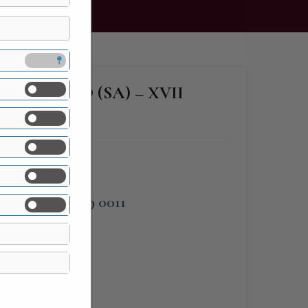
GIUNGANO (SA) – XVII
PHONE
338.309 0011
ap
WEBSITE