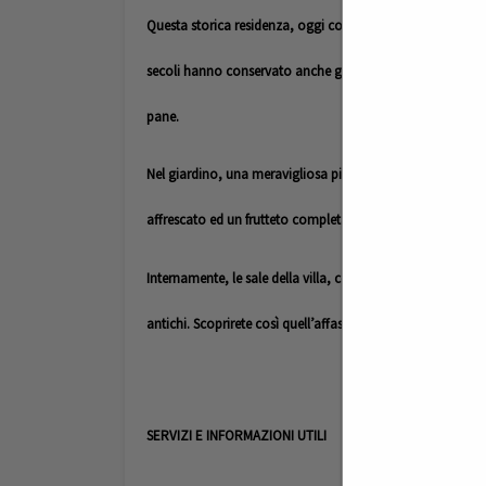
Questa storica residenza, oggi come allora, regala ai visita
secoli hanno conservato anche gli affascinanti luoghi rurali
pane.
Nel giardino, una meravigliosa piscina con vista verso l’a
affrescato ed un frutteto completano le scenografiche ved
Internamente, le sale della villa, come un prezioso scrigno,
antichi. Scoprirete così quell’affascinante atmosfera napol
SERVIZI E INFORMAZIONI UTILI