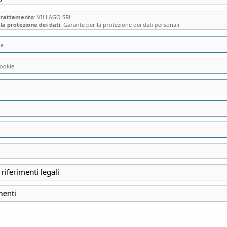
 trattamento
: VILLAGO SRL
la protezione dei dati
: Garante per la protezione dei dati personali
ie
DOMUS LAETA DI 
ookie
SECOLO
INDIRIZZO
Via Flavio Gioia 1,
Giungano (Sa)
View m
 riferimenti legali
menti
EMAIL