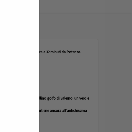
circa da Napoli e circa 1 ora e 32 minuti da Potenza.
 dei Templi ed il cristallino golfo di Salerno: un vero e
 tre secoli di storia, appartiene ancora all’antichissima