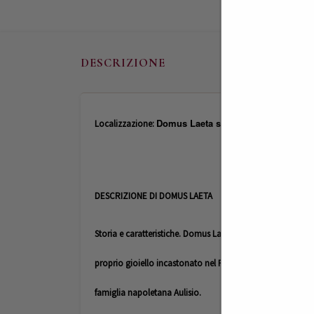
DESCRIZIONE
Domus Laeta si trova a Giungano e v
Localizzazione:
DESCRIZIONE DI DOMUS LAETA
Storia e caratteristiche.
Domus Laeta è una prestigiosa resid
proprio gioiello incastonato nel Parco Nazionale del Cilent
famiglia napoletana Aulisio.