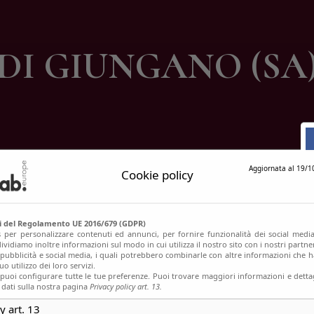
ontatti
I GIUNGANO (SA)
Aggiornata al 19/1
Cookie policy
si del Regolamento UE 2016/679 (GDPR)
s per personalizzare contenuti ed annunci, per fornire funzionalità dei social media
ividiamo inoltre informazioni sul modo in cui utilizza il nostro sito con i nostri partn
, pubblicità e social media, i quali potrebbero combinarle con altre informazioni che h
o utilizzo dei loro servizi.
uoi configurare tutte le tue preferenze. Puoi trovare maggiori informazioni e dettag
 dati sulla nostra pagina
Privacy policy art. 13.
y art. 13