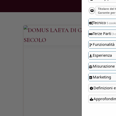
Titolare del
Garante per 
Tecnico
5 cook
Terze Parti
3 c
Funzionalità
Esperienza
Misurazione
Marketing
Definizioni e
Approfondi