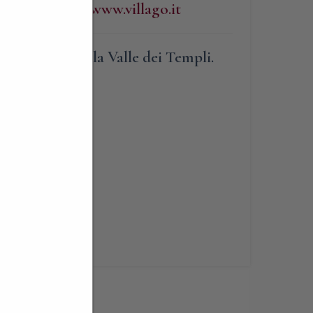
http://www.villago.it
affacciata sulla Valle dei Templi.
lità
e