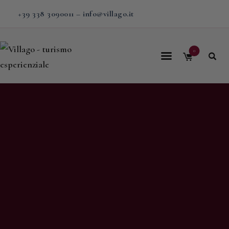
+39 338 3090011
–
info@villago.it
0
Home
Villago
Proposte
Soggiorni
V-BOX
Calendario
Shop
Magazine