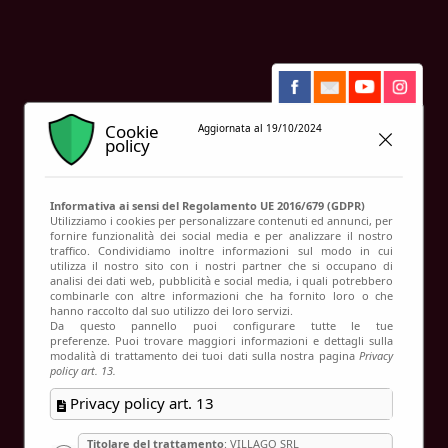
Contatti
Salerno
Cookie
Aggiornata al 19/10/2024
policy
Informativa ai sensi del Regolamento UE 2016/679 (GDPR)
Utilizziamo i cookies per personalizzare contenuti ed annunci, per
fornire funzionalità dei social media e per analizzare il nostro
traffico. Condividiamo inoltre informazioni sul modo in cui
utilizza il nostro sito con i nostri partner che si occupano di
analisi dei dati web, pubblicità e social media, i quali potrebbero
combinarle con altre informazioni che ha fornito loro o che
hanno raccolto dal suo utilizzo dei loro servizi.
Da questo pannello puoi configurare tutte le tue
preferenze. Puoi trovare maggiori informazioni e dettagli sulla
modalità di trattamento dei tuoi dati sulla nostra pagina
Privacy
policy art. 13.
Privacy policy art. 13
Titolare del trattamento
: VILLAGO SRL