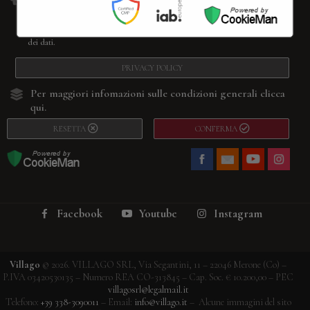
newsletter. Questo form non è inteso per nessuna altra attività. La sua
compilazione rappresenta la tua espressione libera di consenso al trattamento
dei dati.
PRIVACY POLICY
Per maggiori infomazioni sulle condizioni generali
clicca
qui.
RESETTA
CONFERMA
Facebook
Youtube
Instagram
Villago
© 2026. VILLAGO SRL, Via Segantini, 11 – 22046 Merone (Co) –
P.IVA 03420530135 – Numero REA CO-313845 – Cap. Soc. € 10.200,00 – PEC
villagosrl@legalmail.it
Telefono:
+39 338-3090011
– Email:
info@villago.it
– Alcune immagini del sito