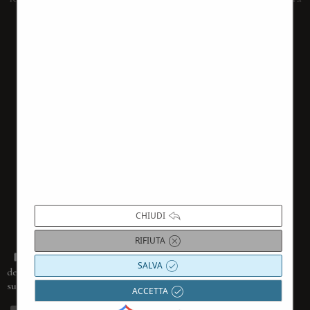
newsletter
compilando il form sottostante
CHIUDI
RIFIUTA
Dichiaro di aver ricevuto completa informativa ai sensi
SALVA
(accessibile cliccando
dell’articolo 13 del Regolamento 679/2016
sul tasto
PRIVACY POLICY
)
ACCETTA
La compilazione del form rappresenta la tua richiesta di iscrizione alla nostra