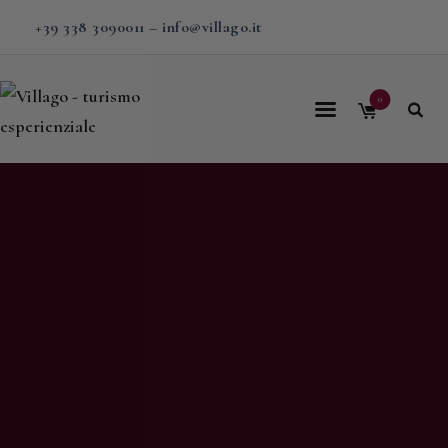
+39 338 3090011
–
info@villago.it
0
Home
Villago
Proposte
Soggiorni
V-BOX
Calendario
Shop
Magazine