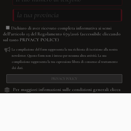
Dichiaro di aver ricevuto completa informativa ai sensi
(accessibile cliccando
dell’articolo 13 del Regolamento 679/2016
sul tasto
PRIVACY POLICY
)
La compilazione del form rappresenta la tua richiesta di iscrizione alla nostra
newsletter. Questo form non è inteso per nessuna altra attività. La sua
compilazione rappresenta la tua espressione libera di consenso al trattamento
dei dati.
PRIVACY POLICY
Per maggiori infomazioni sulle condizioni generali
clicca
qui.
RESETTA
CONFERMA