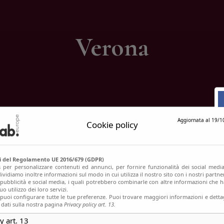
ontatti
Verona
Aggiornata al 19/1
Cookie policy
si del Regolamento UE 2016/679 (GDPR)
s per personalizzare contenuti ed annunci, per fornire funzionalità dei social media
ividiamo inoltre informazioni sul modo in cui utilizza il nostro sito con i nostri partn
, pubblicità e social media, i quali potrebbero combinarle con altre informazioni che h
o utilizzo dei loro servizi.
uoi configurare tutte le tue preferenze. Puoi trovare maggiori informazioni e dettag
 dati sulla nostra pagina
Privacy policy art. 13.
y art. 13