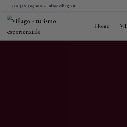
H
+39 338 3090011
–
info@villago.it
Vi
Home
Vi
P
S
V
C
S
M