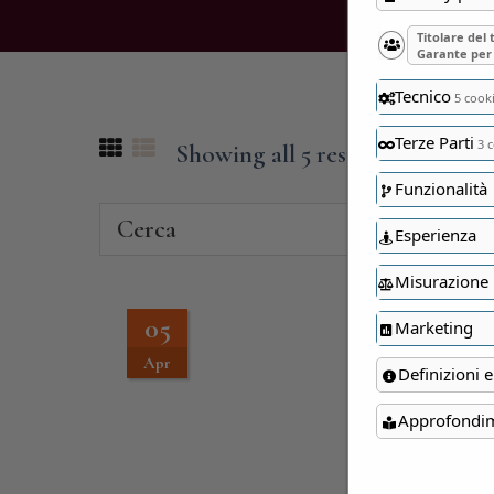
Titolare del
Garante per 
Tecnico
5 cook
Terze Parti
3 c
Showing all 5 results
Funzionalità
Cerca
Cate
Esperienza
Misurazione
05
Marketing
Apr
Definizioni e
Approfondi