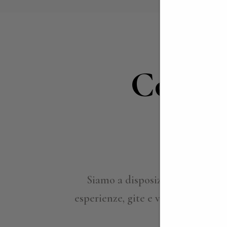
Contat
i
Siamo a disposizione per appro
esperienze, gite e viaggi su misura
per ind