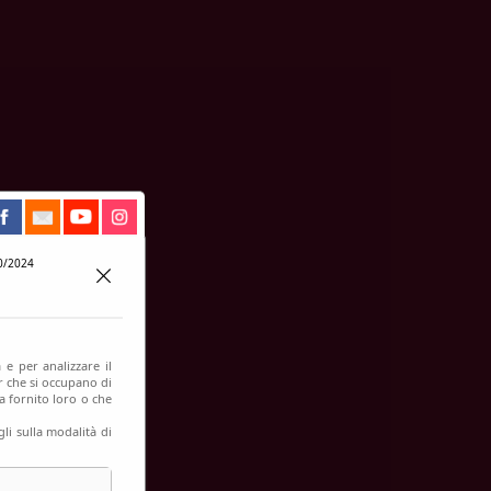
0/2024
 e per analizzare il
er che si occupano di
a fornito loro o che
li sulla modalità di