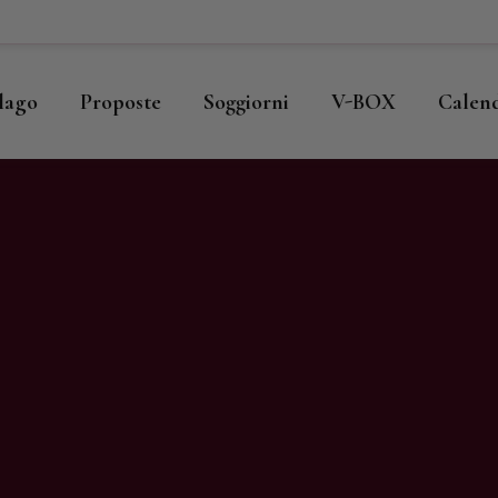
ome
llago
llago
Proposte
Soggiorni
V-BOX
Calen
roposte
oggiorni
-BOX
alendario
hop
agazine