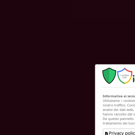
C
Informativa ai sen
Utilizziamo i cookie
nostro traffico. Cond
analisi dei dati web
hanno raccolto dal su
Da questo pannello p
trattamento dei tuoi
Privacy polic