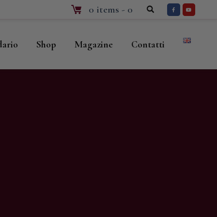
0 items
-
0
dario
Shop
Magazine
Contatti