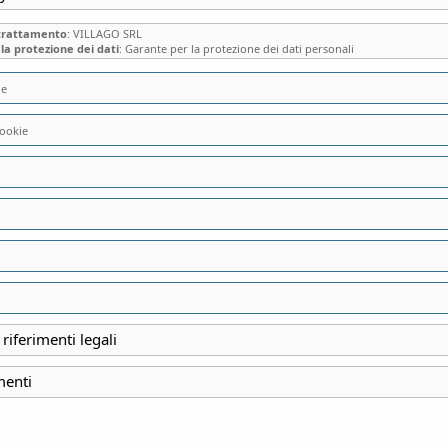
 trattamento
: VILLAGO SRL
la protezione dei dati
: Garante per la protezione dei dati personali
ie
ookie
gorie
Prezzo
15
Mar
 riferimenti legali
menti