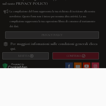
sul tasto
PRIVACY POLICY
)
La compilazione del form rappresenta la tua richiesta di iscrizione alla nostra
newsletter. Questo form non è inteso per nessuna altra attività. La sua
compilazione rappresenta la tua espressione libera di consenso al trattamento
dei dati.
PRIVACY POLICY
Per maggiori infomazioni sulle condizioni generali
clicca
qui.
RESETTA
CONFERMA
Facebook
Youtube
Instagram
Villago
© 2026. VILLAGO SRL, Via Segantini, 11 – 22046 Merone (Co) –
P.IVA 03420530135 – Numero REA CO-313845 – Cap. Soc. € 10.200,00 – PEC
villagosrl@legalmail.it
Telefono:
+39 338-3090011
– Email:
info@villago.it
– Alcune immagini del sito