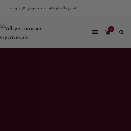
+39 338 3090011
–
info@villago.it
0
Home
Villago
Proposte
Soggiorni
V-BOX
Calendario
Shop
Magazine