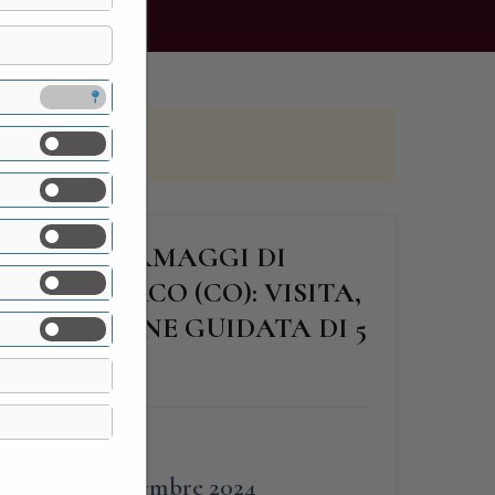
RO DEI FORMAGGI DI
 DEL PARCO (CO): VISITA,
GUSTAZIONE GUIDATA DI 5
I!
FINE
8 Settembre 2024