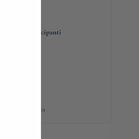
BLIGATORIA
umero dei partecipanti
lità
renotabile
omia
,
Lombardia