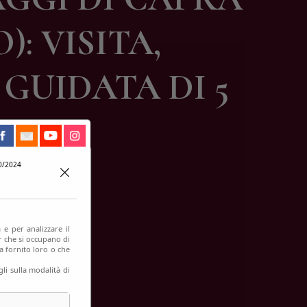
: VISITA,
GUIDATA DI 5
!
0/2024
 e per analizzare il
er che si occupano di
a fornito loro o che
li sulla modalità di