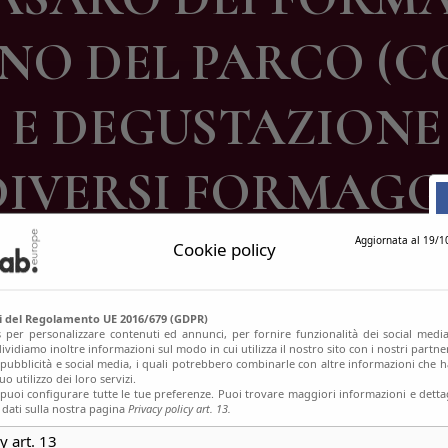
ontatti
O DEL PARCO (CO)
E DEGUSTAZIONE 
DIVERSI FORMAGGI
Aggiornata al 19/1
Cookie policy
si del Regolamento UE 2016/679 (GDPR)
s per personalizzare contenuti ed annunci, per fornire funzionalità dei social media
ividiamo inoltre informazioni sul modo in cui utilizza il nostro sito con i nostri partn
, pubblicità e social media, i quali potrebbero combinarle con altre informazioni che h
o utilizzo dei loro servizi.
uoi configurare tutte le tue preferenze. Puoi trovare maggiori informazioni e dettag
 dati sulla nostra pagina
Privacy policy art. 13.
y art. 13