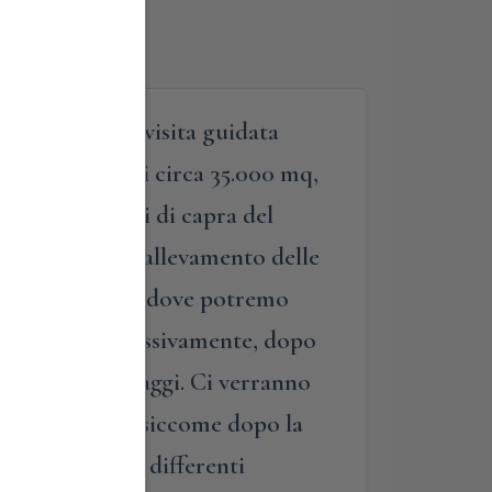
evi l’esclusiva visita guidata
enda agricola di circa 35.000 mq,
igliori formaggi di capra del
roduttiva, dall’allevamento delle
rso dalle stalle, dove potremo
curiosità; successivamente, dopo
searia dei formaggi. Ci verranno
ludere, invece, siccome dopo la
idata di ben 5 differenti