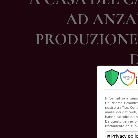
C
AD ANZAN
PRODUZIONE 
Informativa ai sen
Utilizziamo i cookie
nostro traffico. Cond
analisi dei dati web
hanno raccolto dal su
Da questo pannello p
trattamento dei tuoi
Privacy polic