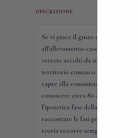
DESCRIZIONE
Se vi piace il gusto deciso del for
all’allevamento-caseificio “La Qui
verrete accolti da un maestro casar
territorio comasco. Vi coinvolgere
capre alla consumazione dei prodot
conoscere circa 80 capre camosciat
l’ipotetica fase della mungitura, 
raccontate le fasi produttive, la 
teoria occorre sempre passare alla