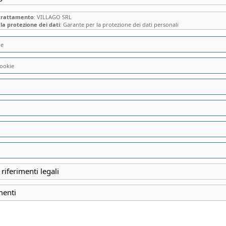
 trattamento
: VILLAGO SRL
la protezione dei dati
: Garante per la protezione dei dati personali
ie
ookie
A CASA DEL CASA
CAPRA AD ANZANO
PRODUZIONE E DE
DIVERSI FORMAGG
 riferimenti legali
menti
INIZIO
8 Settembre 2024