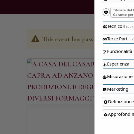
Titolare del
Garante per 
Tecnico
5 cook
This event has passed
Terze Parti
3 c
Funzionalità
Esperienza
Misurazione
Marketing
Definizioni e
Approfondi