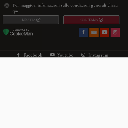
Per maggiori infomazioni sulle condizioni generali
clicca
qui.
RESETTA
CONFERMA
Facebook
Youtube
Instagram
Villago
© 2026. VILLAGO SRL, Via Segantini, 11 – 22046 Merone (Co) –
P.IVA 03420530135 – Numero REA CO-313845 – Cap. Soc. € 10.200,00 – PEC
villagosrl@legalmail.it
Telefono:
+39 338-3090011
– Email:
info@villago.it
– Alcune immagini del sito
sono utilizzate su licenza di Shutterstock.com e rispettivi autori Sito realizzato
da
ShareNow!
Privacy Policy