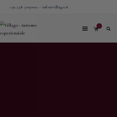
+39 338 3090011
–
info@villago.it
0
Home
Villago
Proposte
Soggiorni
V-BOX
Calendario
Shop
Magazine