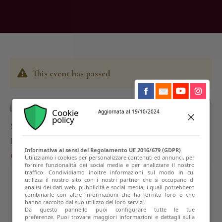
This event has passed
Cookie
Aggiornata al 19/10/2024
policy
Informativa ai sensi del Regolamento UE 2016/679 (GDPR)
Utilizziamo i cookies per personalizzare contenuti ed annunci, per
fornire funzionalità dei social media e per analizzare il nostro
traffico. Condividiamo inoltre informazioni sul modo in cui
utilizza il nostro sito con i nostri partner che si occupano di
analisi dei dati web, pubblicità e social media, i quali potrebbero
combinarle con altre informazioni che ha fornito loro o che
hanno raccolto dal suo utilizzo dei loro servizi.
Da questo pannello puoi configurare tutte le tue
preferenze. Puoi trovare maggiori informazioni e dettagli sulla