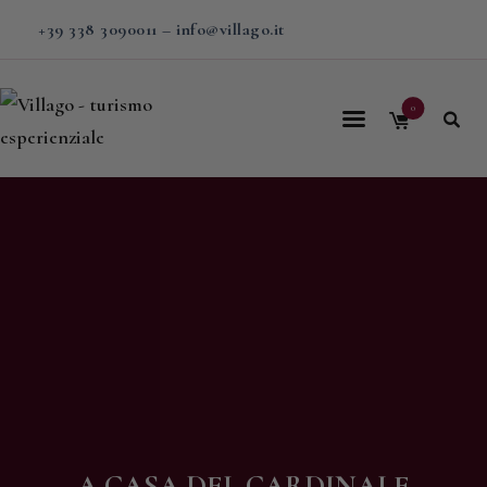
+39 338 3090011
–
info@villago.it
0
Home
Villago
Proposte
Soggiorni
V-BOX
Calendario
Shop
Magazine
A CASA DEL CARDINALE