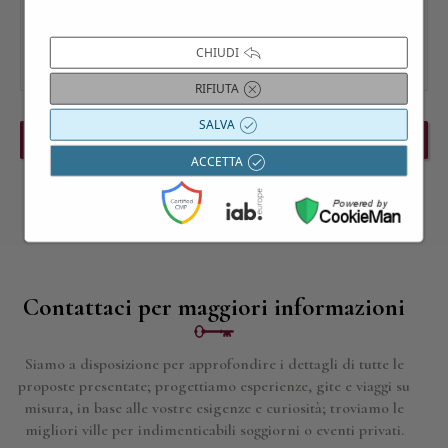
CHIUDI
RIFIUTA
SALVA
PREVIOUS EVENT
NEXT EVENT
ACCETTA
Contattaci per maggiori informazioni
Siamo a disposizione per approfondire i dettagli di tutte le
proposte presentate; progettiamo esperienze, gite e viaggi su
misura, in base alle vostre esigenze e curiosità; troviamo le
migliori ville per indimenticabili soggiorni o eventi privati.