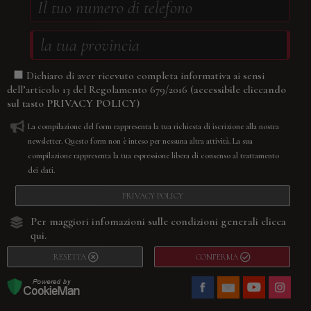
Dichiaro di aver ricevuto completa informativa ai sensi
(accessibile cliccando
dell’articolo 13 del Regolamento 679/2016
sul tasto
PRIVACY POLICY
)
La compilazione del form rappresenta la tua richiesta di iscrizione alla nostra
newsletter. Questo form non è inteso per nessuna altra attività. La sua
compilazione rappresenta la tua espressione libera di consenso al trattamento
dei dati.
PRIVACY POLICY
Per maggiori infomazioni sulle condizioni generali
clicca
qui.
RESETTA
CONFERMA