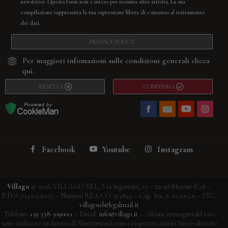
newsletter. Questo form non è inteso per nessuna altra attività. La sua
compilazione rappresenta la tua espressione libera di consenso al trattamento
dei dati.
PRIVACY POLICY
Per maggiori infomazioni sulle condizioni generali
clicca
qui.
RESETTA
CONFERMA
Facebook
Youtube
Instagram
Villago
© 2026. VILLAGO SRL, Via Segantini, 11 – 22046 Merone (Co) –
P.IVA 03420530135 – Numero REA CO-313845 – Cap. Soc. € 10.200,00 – PEC
villagosrl@legalmail.it
Telefono:
+39 338-3090011
– Email:
info@villago.it
– Alcune immagini del sito
sono utilizzate su licenza di Shutterstock.com e rispettivi autori Sito realizzato