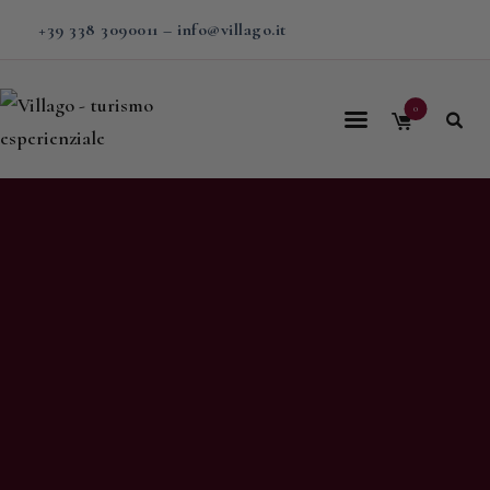
+39 338 3090011
–
info@villago.it
0
Home
Villago
Proposte
Soggiorni
V-BOX
Calendario
Shop
Magazine