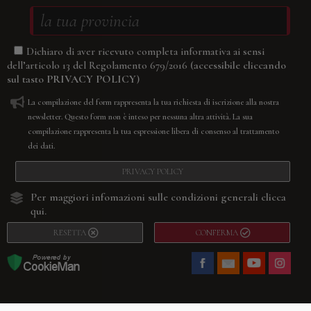
Dichiaro di aver ricevuto completa informativa ai sensi
(accessibile cliccando
dell’articolo 13 del Regolamento 679/2016
sul tasto
PRIVACY POLICY
)
La compilazione del form rappresenta la tua richiesta di iscrizione alla nostra
newsletter. Questo form non è inteso per nessuna altra attività. La sua
compilazione rappresenta la tua espressione libera di consenso al trattamento
dei dati.
PRIVACY POLICY
Per maggiori infomazioni sulle condizioni generali
clicca
qui.
RESETTA
CONFERMA