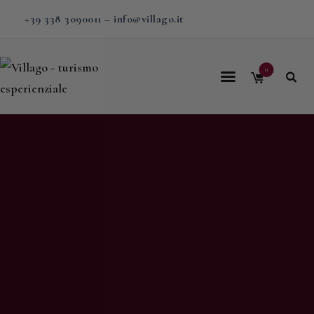
+39 338 3090011
–
info@villago.it
0
Home
Villago
Proposte
Soggiorni
V-BOX
Calendario
Shop
Magazine