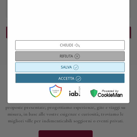
PREVIOUS EVENT
NEXT EVENT
CHIUDI
RIFIUTA
SALVA
ACCETTA
Contattaci per maggiori informazioni
Siamo a disposizione per approfondire i dettagli di tutte le
proposte presentate; progettiamo esperienze, gite e viaggi su
misura, in base alle vostre esigenze e curiosità; troviamo le
migliori ville per indimenticabili soggiorni o eventi privati.