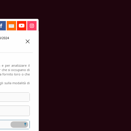
0/2024
 e per analizzare il
er che si occupano di
a fornito loro o che
li sulla modalità di