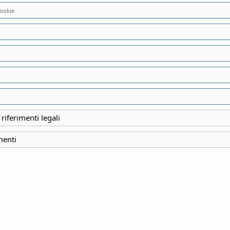
ookie
vato.
 riferimenti legali
menti