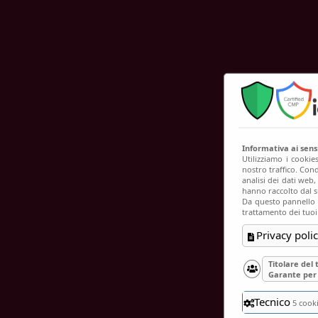
C
Informativa ai sen
Utilizziamo i cookie
nostro traffico. Cond
analisi dei dati web
hanno raccolto dal su
Da questo pannello p
trattamento dei tuoi
Privacy polic
Titolare del
Garante per 
Tecnico
5 cook