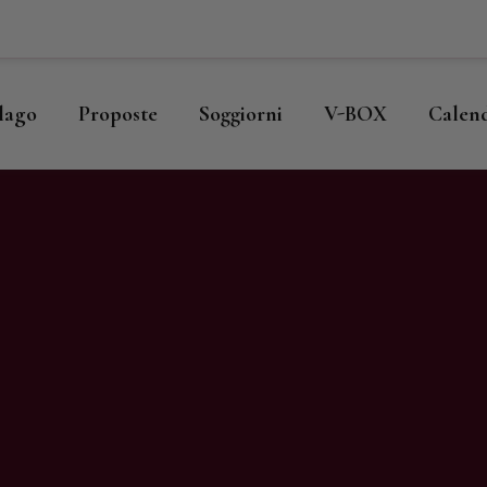
ome
llago
llago
Proposte
Soggiorni
V-BOX
Calen
roposte
oggiorni
-BOX
alendario
hop
agazine