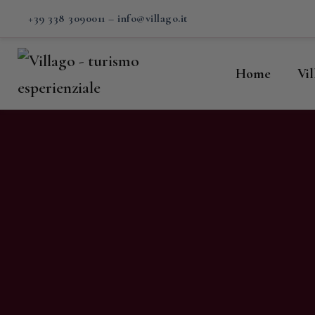
H
+39 338 3090011
–
info@villago.it
Vi
Home
Vi
P
S
V
C
S
M