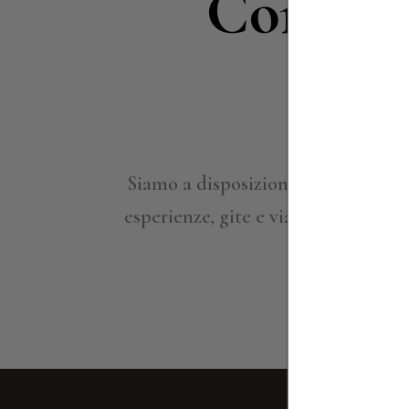
Contatt
in
Siamo a disposizione per approfond
esperienze, gite e viaggi su misura,
ville per ind