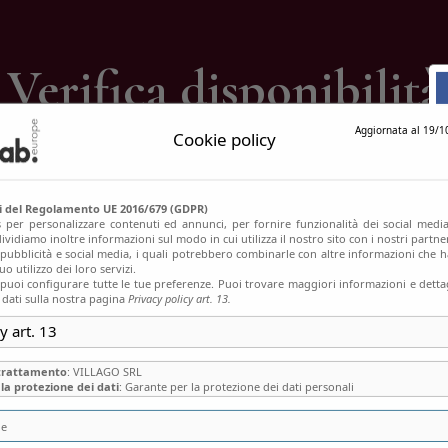
ontatti
Verifica disponibilità
Aggiornata al 19/1
Cookie policy
Home
Verifica disponibilità
si del Regolamento UE 2016/679 (GDPR)
s per personalizzare contenuti ed annunci, per fornire funzionalità dei social media
ividiamo inoltre informazioni sul modo in cui utilizza il nostro sito con i nostri partn
, pubblicità e social media, i quali potrebbero combinarle con altre informazioni che h
o utilizzo dei loro servizi.
uoi configurare tutte le tue preferenze. Puoi trovare maggiori informazioni e dettag
 dati sulla nostra pagina
Privacy policy art. 13.
y art. 13
 trattamento
: VILLAGO SRL
la protezione dei dati
: Garante per la protezione dei dati personali
ie