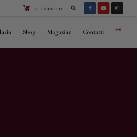
0 items
-
0
dario
Shop
Magazine
Contatti