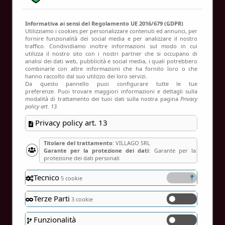
Contatti
Informativa ai sensi del Regolamento UE 2016/679 (GDPR)
Utilizziamo i cookies per personalizzare contenuti ed annunci, per
fornire funzionalità dei social media e per analizzare il nostro
traffico. Condividiamo inoltre informazioni sul modo in cui
Verifica disponibilità
utilizza il nostro sito con i nostri partner che si occupano di
analisi dei dati web, pubblicità e social media, i quali potrebbero
Home
Verifica disponibilità
combinarle con altre informazioni che ha fornito loro o che
hanno raccolto dal suo utilizzo dei loro servizi.
Da questo pannello puoi configurare tutte le tue
preferenze. Puoi trovare maggiori informazioni e dettagli sulla
modalità di trattamento dei tuoi dati sulla nostra pagina
Privacy
policy art. 13.
Privacy policy art. 13
Titolare del trattamento
: VILLAGO SRL
Garante per la protezione dei dati
: Garante per la
protezione dei dati personali
Tecnico
5 cookie
Terze Parti
3 cookie
Funzionalità