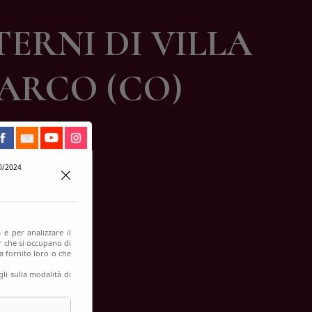
TERNI DI VILLA
ARCO (CO)
0/2024
 e per analizzare il
er che si occupano di
a fornito loro o che
li sulla modalità di