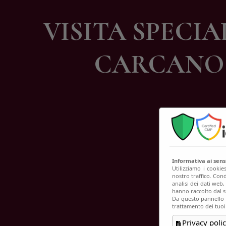
C
VISITA SPECIA
CARCANO 
Informativa ai sen
Utilizziamo i cookie
nostro traffico. Cond
analisi dei dati web
hanno raccolto dal su
Da questo pannello p
trattamento dei tuoi
Privacy polic