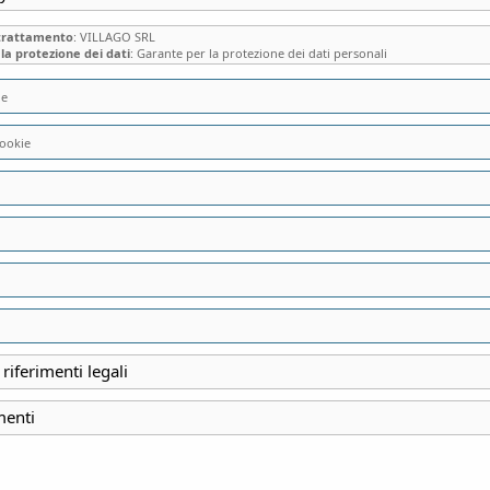
 trattamento
: VILLAGO SRL
la protezione dei dati
: Garante per la protezione dei dati personali
ie
ookie
VISITA SPECIALE 
VILLA CARCANO 
(CO)
 riferimenti legali
INIZIO
menti
30 Giugno 2024