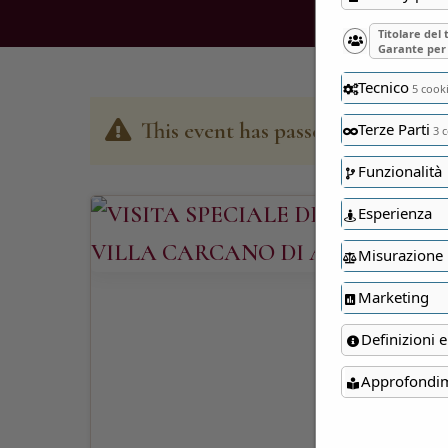
Titolare del
Garante per 
Tecnico
5 cook
This event has passed
Terze Parti
3 c
Funzionalità
Esperienza
Misurazione
Marketing
Definizioni e
Approfondi