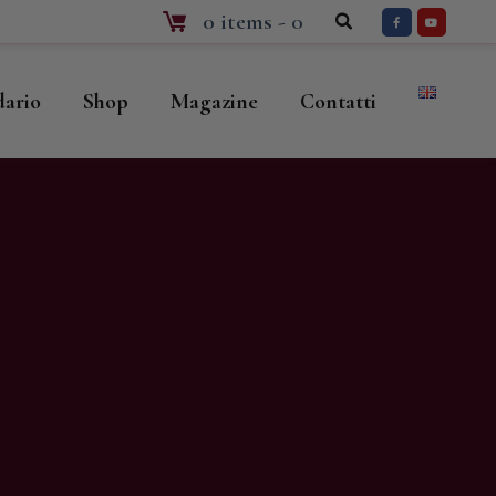
0 items
-
0
dario
Shop
Magazine
Contatti