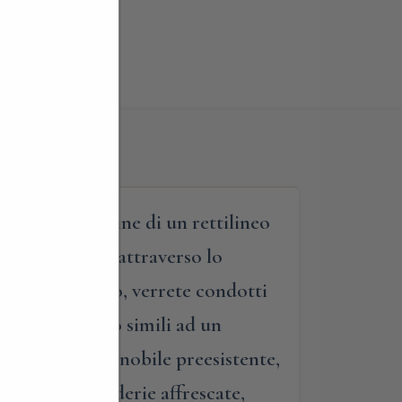
 situato al termine di un rettilineo
e d’onore. Qui, attraverso lo
piti di un tempo, verrete condotti
lla villa, molto simili ad un
’antica casa da nobile preesistente,
iteranno le scuderie affrescate,