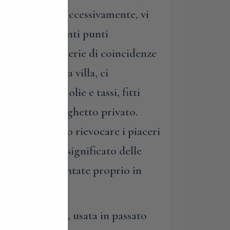
go del paese. Successivamente, vi
i più interessanti punti
 che, per una serie di coincidenze
anandoci dalla villa, ci
rosi di magnolie e tassi, fitti
”, al grande laghetto privato.
arà bellissimo rievocare i piaceri
, sveleremo il significato delle
ate scelte e piantate proprio in
ia commerciale, usata in passato