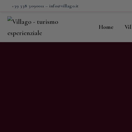
H
+39 338 3090011
–
info@villago.it
Vi
Home
Vi
P
S
V
C
S
M