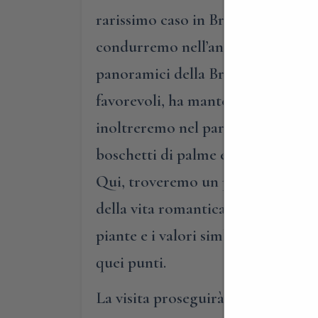
rarissimo caso in Brianza, e i gran
condurremo nell’angolo più affasci
panoramici della Brianza. Da qui, 
favorevoli, ha mantenuto intatto i
inoltreremo nel parco romantico, p
boschetti di palme e cedri, per gi
Qui, troveremo un piccolo molo, c
della vita romantica. Inoltre, lung
piante e i valori simbolici delle s
quei punti.
La visita proseguirà poi nella par