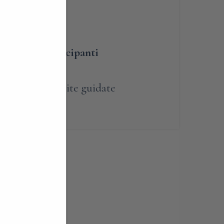
umero dei partecipanti
renotabile
,
Visite guidate