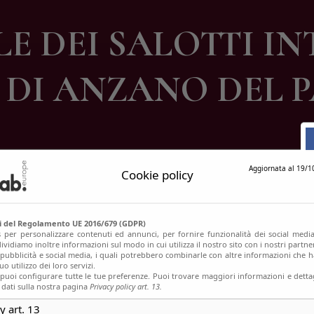
ontatti
LE DEI SALOTTI IN
DI ANZANO DEL P
Aggiornata al 19/1
Cookie policy
si del Regolamento UE 2016/679 (GDPR)
s per personalizzare contenuti ed annunci, per fornire funzionalità dei social media
ividiamo inoltre informazioni sul modo in cui utilizza il nostro sito con i nostri partn
, pubblicità e social media, i quali potrebbero combinarle con altre informazioni che h
o utilizzo dei loro servizi.
uoi configurare tutte le tue preferenze. Puoi trovare maggiori informazioni e dettag
 dati sulla nostra pagina
Privacy policy art. 13.
y art. 13