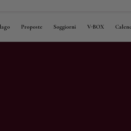
ome
llago
llago
Proposte
Soggiorni
V-BOX
Calen
roposte
oggiorni
-BOX
alendario
hop
agazine