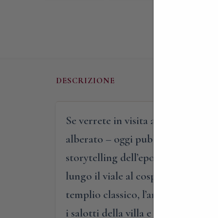
DESCRIZIONE
Se verrete in visita alla villa verr
alberato – oggi pubblico – e all’in
storytelling dell’epoca, verrete ca
lungo il viale al cospetto della gra
templio classico, l’antica fontana 
i salotti della villa e i rustici da