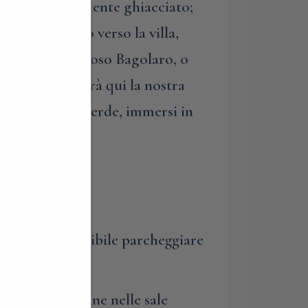
stesso completamente ghiacciato;
ura. Risaliremo verso la villa,
 sotto un maestoso Bagolaro, o
parco. Terminerà qui la nostra
o di relax nel verde, immersi in
Brianza. E’ possibile parcheggiare
resso.
ati, pranzi e cene nelle sale