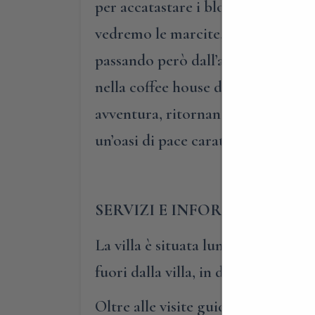
per accatastare i blocchi di ghiac
vedremo le marcite, i boschetti di n
passando però dall’area degli sva
nella coffee house della villa, pe
avventura, ritornando alla vita di
un’oasi di pace caratterizzata da u
SERVIZI E INFORMAZIONI UT
La villa è situata lungo la strada
fuori dalla villa, in due parcheggi 
Oltre alle visite guidate di Villago,