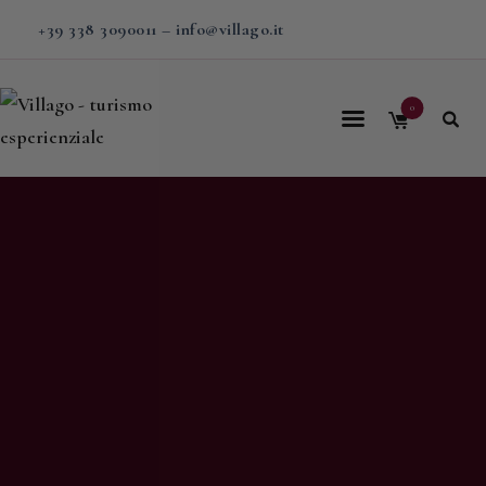
+39 338 3090011
–
info@villago.it
0
Home
Villago
Proposte
Soggiorni
V-BOX
Calendario
Shop
Magazine