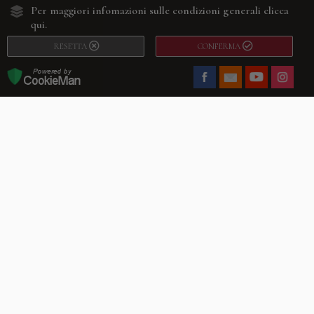
Per maggiori infomazioni sulle condizioni generali
clicca
qui.
RESETTA
CONFERMA
Facebook
Youtube
Instagram
Villago
© 2026. VILLAGO SRL, Via Segantini, 11 – 22046 Merone (Co) –
P.IVA 03420530135 – Numero REA CO-313845 – Cap. Soc. € 10.200,00 – PEC
villagosrl@legalmail.it
Telefono:
+39 338-3090011
– Email:
info@villago.it
– Alcune immagini del sito
sono utilizzate su licenza di Shutterstock.com e rispettivi autori Sito realizzato
da
ShareNow!
Privacy Policy