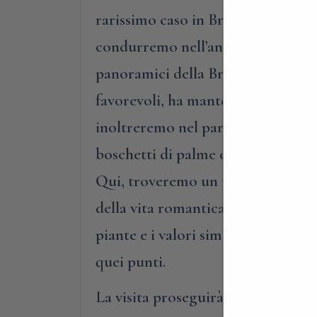
rarissimo caso in Brianza, e i gran
condurremo nell’angolo più affasci
panoramici della Brianza. Da qui, 
favorevoli, ha mantenuto intatto i
inoltreremo nel parco romantico, p
boschetti di palme e cedri, per gi
Qui, troveremo un piccolo molo, c
della vita romantica. Inoltre, lung
piante e i valori simbolici delle s
quei punti.
La visita proseguirà poi nella par