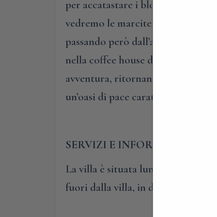
per accatastare i blocchi di ghiac
vedremo le marcite, i boschetti di n
passando però dall’area degli sva
nella coffee house della villa, pe
avventura, ritornando alla vita di
un’oasi di pace caratterizzata da u
SERVIZI E INFORMAZIONI UT
La villa è situata lungo la strada
fuori dalla villa, in due parcheggi 