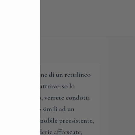
 situato al termine di un rettilineo
e d’onore. Qui, attraverso lo
piti di un tempo, verrete condotti
lla villa, molto simili ad un
’antica casa da nobile preesistente,
iteranno le scuderie affrescate,