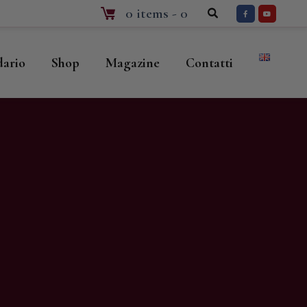
0 items
-
0
dario
Shop
Magazine
Contatti