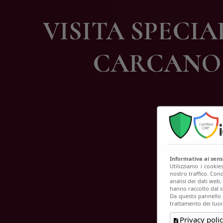
C
VISITA SPECIA
CARCANO 
Informativa ai sen
Utilizziamo i cookie
nostro traffico. Cond
analisi dei dati web
hanno raccolto dal su
Da questo pannello p
trattamento dei tuoi
Privacy polic