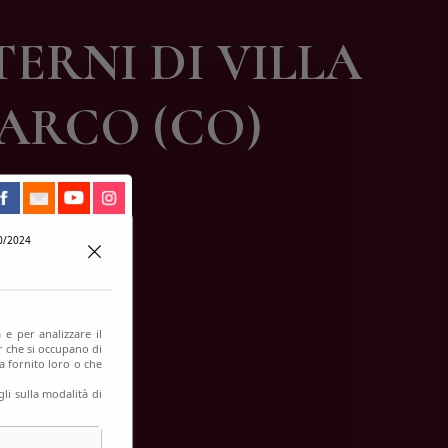
TERNI DI VILLA
ARCO (CO)
0/2024
 e per analizzare il
er che si occupano di
a fornito loro o che
li sulla modalità di