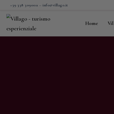
H
+39 338 3090011
–
info@villago.it
Vi
Home
Vi
P
S
V
C
S
M