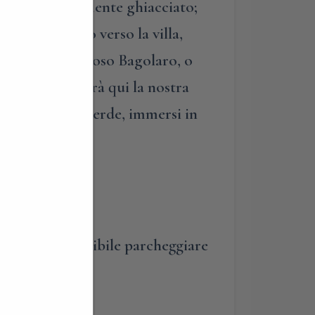
stesso completamente ghiacciato;
ura. Risaliremo verso la villa,
 sotto un maestoso Bagolaro, o
parco. Terminerà qui la nostra
o di relax nel verde, immersi in
Brianza. E’ possibile parcheggiare
resso.