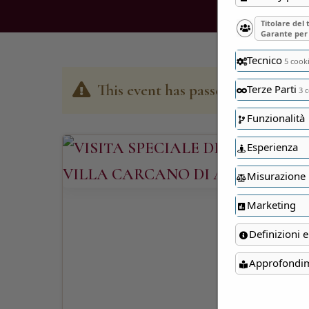
Titolare del
Garante per 
Tecnico
5 cook
This event has passed
Terze Parti
3 c
Funzionalità
Esperienza
Misurazione
Marketing
Definizioni e
Approfondi