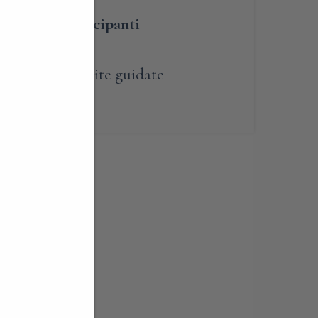
umero dei partecipanti
renotabile
,
Visite guidate