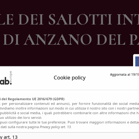
ontatti
LE DEI SALOTTI IN
DI ANZANO DEL P
Aggiornata al 19/1
Cookie policy
si del Regolamento UE 2016/679 (GDPR)
s per personalizzare contenuti ed annunci, per fornire funzionalità dei social media
ividiamo inoltre informazioni sul modo in cui utilizza il nostro sito con i nostri partn
, pubblicità e social media, i quali potrebbero combinarle con altre informazioni che h
o utilizzo dei loro servizi.
uoi configurare tutte le tue preferenze. Puoi trovare maggiori informazioni e dettag
 dati sulla nostra pagina
Privacy policy art. 13.
y art. 13