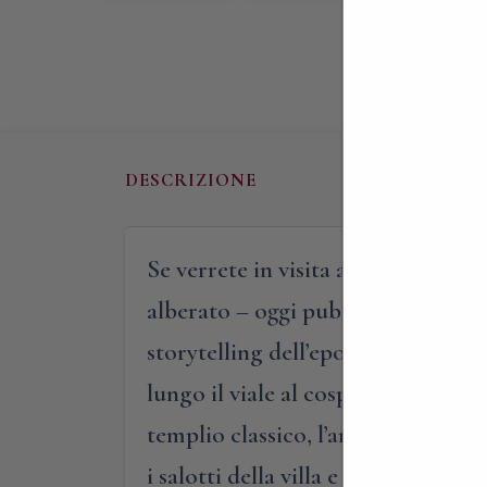
DESCRIZIONE
Se verrete in visita alla villa verr
alberato – oggi pubblico – e all’in
storytelling dell’epoca, verrete ca
lungo il viale al cospetto della gra
templio classico, l’antica fontana 
i salotti della villa e i rustici da