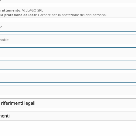
 trattamento
: VILLAGO SRL
la protezione dei dati
: Garante per la protezione dei dati personali
ie
ookie
VISITA SPECIALE 
VILLA CARCANO 
(CO)
 riferimenti legali
INIZIO
menti
25 Agosto 2024