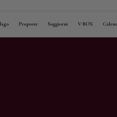
ome
llago
llago
Proposte
Soggiorni
V-BOX
Calen
roposte
oggiorni
-BOX
alendario
hop
agazine