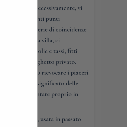
go del paese. Successivamente, vi
i più interessanti punti
 che, per una serie di coincidenze
anandoci dalla villa, ci
rosi di magnolie e tassi, fitti
”, al grande laghetto privato.
arà bellissimo rievocare i piaceri
, sveleremo il significato delle
ate scelte e piantate proprio in
ia commerciale, usata in passato