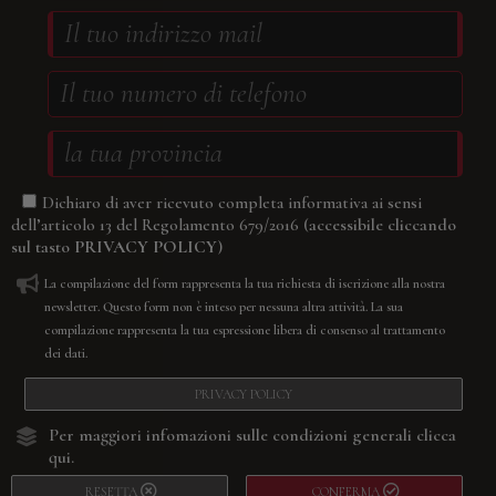
Dichiaro di aver ricevuto completa informativa ai sensi
(accessibile cliccando
dell’articolo 13 del Regolamento 679/2016
sul tasto
PRIVACY POLICY
)
La compilazione del form rappresenta la tua richiesta di iscrizione alla nostra
newsletter. Questo form non è inteso per nessuna altra attività. La sua
compilazione rappresenta la tua espressione libera di consenso al trattamento
dei dati.
PRIVACY POLICY
Per maggiori infomazioni sulle condizioni generali
clicca
qui.
RESETTA
CONFERMA