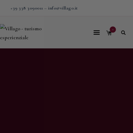
+39 338 3090011
–
info@villago.it
0
Home
Villago
Proposte
Soggiorni
V-BOX
Calendario
Shop
Magazine