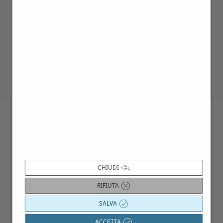
SINGOLI: I singoli o i piccoli gruppi
costituiti da meno di 20 persone, possono
partecipare aggregandosi alla visita
programmata nel calendario-eventi
CHIUDI
RIFIUTA
SALVA
ACCETTA