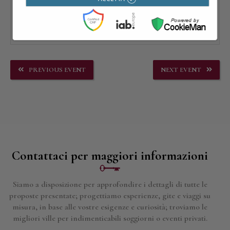
PREVIOUS EVENT
NEXT EVENT
Contattaci per maggiori informazioni
Siamo a disposizione per approfondire i dettagli di tutte le
proposte presentate; progettiamo esperienze, gite e viaggi su
misura, in base alle vostre esigenze e curiosità; troviamo le
migliori ville per indimenticabili soggiorni o eventi privati.