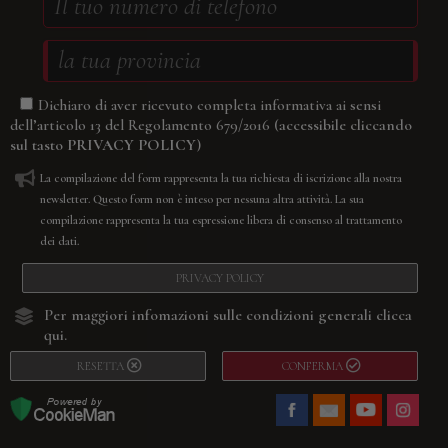
Dichiaro di aver ricevuto completa informativa ai sensi
(accessibile cliccando
dell’articolo 13 del Regolamento 679/2016
sul tasto
PRIVACY POLICY
)
La compilazione del form rappresenta la tua richiesta di iscrizione alla nostra
newsletter. Questo form non è inteso per nessuna altra attività. La sua
compilazione rappresenta la tua espressione libera di consenso al trattamento
dei dati.
PRIVACY POLICY
Per maggiori infomazioni sulle condizioni generali
clicca
qui.
RESETTA
CONFERMA