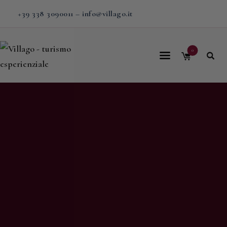
+39 338 3090011
–
info@villago.it
0
Home
Villago
Proposte
Soggiorni
V-BOX
Calendario
Shop
Magazine