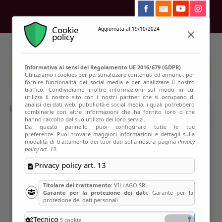
Cookie
Aggiornata al 19/10/2024
policy
Informativa ai sensi del Regolamento UE 2016/679 (GDPR)
This event has passed
Utilizziamo i cookies per personalizzare contenuti ed annunci, per
fornire funzionalità dei social media e per analizzare il nostro
traffico. Condividiamo inoltre informazioni sul modo in cui
utilizza il nostro sito con i nostri partner che si occupano di
analisi dei dati web, pubblicità e social media, i quali potrebbero
combinarle con altre informazioni che ha fornito loro o che
hanno raccolto dal suo utilizzo dei loro servizi.
Da questo pannello puoi configurare tutte le tue
preferenze. Puoi trovare maggiori informazioni e dettagli sulla
modalità di trattamento dei tuoi dati sulla nostra pagina
Privacy
policy art. 13.
Privacy policy art. 13
Titolare del trattamento
: VILLAGO SRL
Garante per la protezione dei dati
: Garante per la
protezione dei dati personali
Tecnico
5 cookie