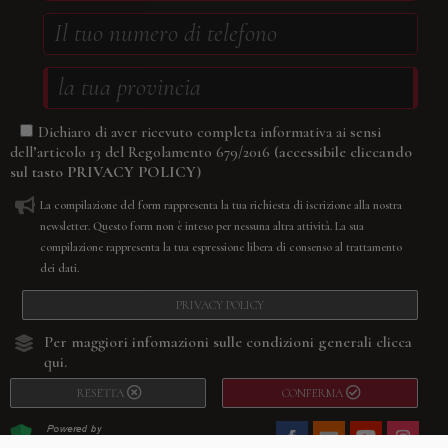
Dichiaro di aver ricevuto completa informativa ai sensi
(accessibile cliccando
dell’articolo 13 del Regolamento 679/2016
sul tasto
PRIVACY POLICY
)
La compilazione del form rappresenta la tua richiesta di iscrizione alla nostra
newsletter. Questo form non è inteso per nessuna altra attività. La sua
compilazione rappresenta la tua espressione libera di consenso al trattamento
dei dati.
PRIVACY POLICY
Per maggiori infomazioni sulle condizioni generali
clicca
qui.
RESETTA
CONFERMA