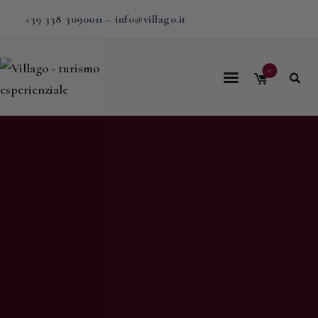
+39 338 3090011
–
info@villago.it
0
Home
Villago
Proposte
Soggiorni
V-BOX
Calendario
Shop
Magazine