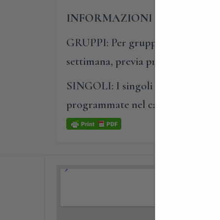
INFORMAZIONI E PRENOTAZ
GRUPPI: Per gruppi composti da alm
settimana, previa prenotazione.
SINGOLI: I singoli o i piccoli gru
programmate nel calendario-even