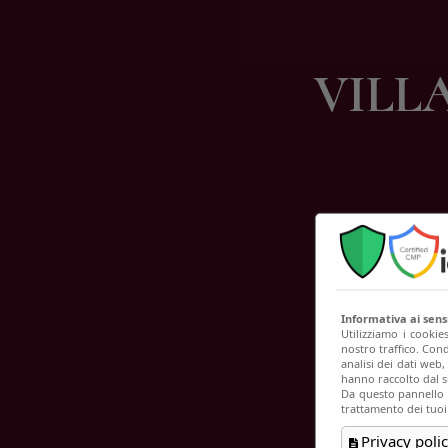
C
VILL
Informativa ai sen
Utilizziamo i cookie
nostro traffico. Cond
analisi dei dati web
hanno raccolto dal su
Da questo pannello p
trattamento dei tuoi
Privacy polic