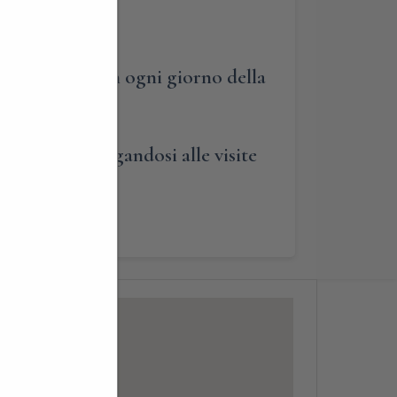
utto l’anno, in ogni giorno della
tecipare aggregandosi alle visite