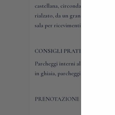
castellana, circondata da vigneti e
rialzato, da un grande salone e da 
sala per ricevimenti e l’originale 
CONSIGLI PRATICI
Parcheggi interni alla proprietà, i
in ghiaia, parcheggiare vicino alla 
PRENOTAZIONE OBBLIGATORI