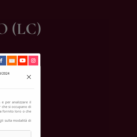
 (LC)
0/2024
 e per analizzare il
er che si occupano di
a fornito loro o che
li sulla modalità di