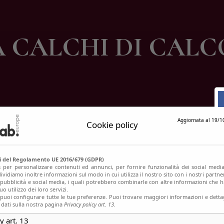
ontatti
A CALCHI DI CALCO
Aggiornata al 19/1
Cookie policy
si del Regolamento UE 2016/679 (GDPR)
s per personalizzare contenuti ed annunci, per fornire funzionalità dei social media
ividiamo inoltre informazioni sul modo in cui utilizza il nostro sito con i nostri partn
, pubblicità e social media, i quali potrebbero combinarle con altre informazioni che h
o utilizzo dei loro servizi.
uoi configurare tutte le tue preferenze. Puoi trovare maggiori informazioni e dettag
 dati sulla nostra pagina
Privacy policy art. 13.
y art. 13