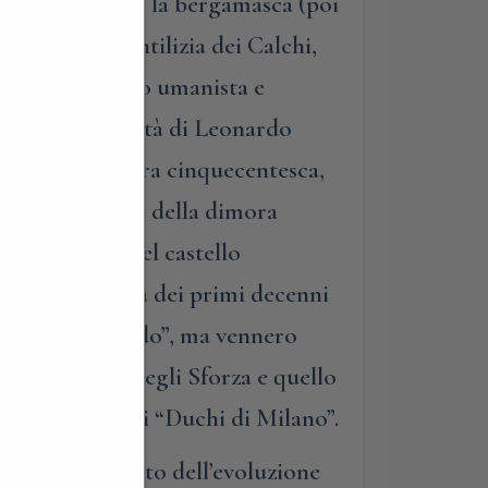
cato di Milano e la bergamasca (poi
 la dimora gentilizia dei Calchi,
timo, coltissimo umanista e
nizzò l’ospitalità di Leonardo
 una tipica dimora cinquecentesca,
salone principale della dimora
a delle assi del castello
ra socio-politica dei primi decenni
ascimento lombardo”, ma vennero
ra il dominio degli Sforza e quello
 ritorno dei veri “Duchi di Milano”.
, anch’esso frutto dell’evoluzione