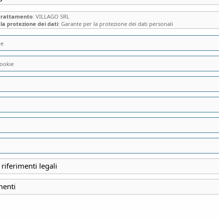
 trattamento
: VILLAGO SRL
la protezione dei dati
: Garante per la protezione dei dati personali
ie
ookie
VILLA CALCHI DI 
INIZIO
 riferimenti legali
9 Marzo 2025
menti
FINE
15:00 - 16:30