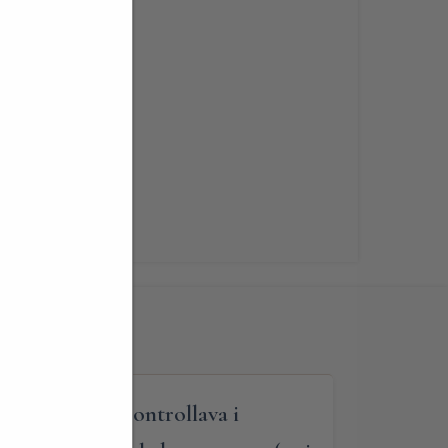
lità
renotabile
 dalla collina controllava i