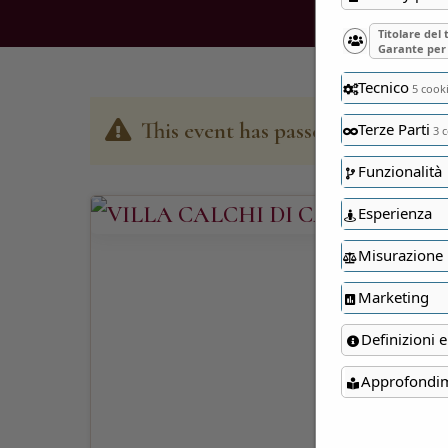
Titolare del
Garante per 
Tecnico
5 cook
This event has passed
Terze Parti
3 c
Funzionalità
Esperienza
Misurazione
Marketing
Definizioni e
Approfondi