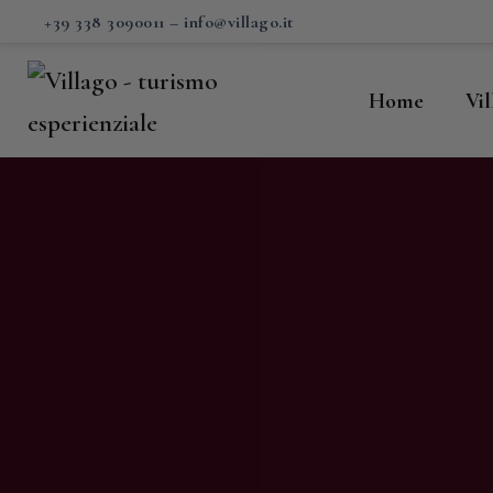
H
+39 338 3090011
–
info@villago.it
Vi
Home
Vi
P
S
V
C
S
M