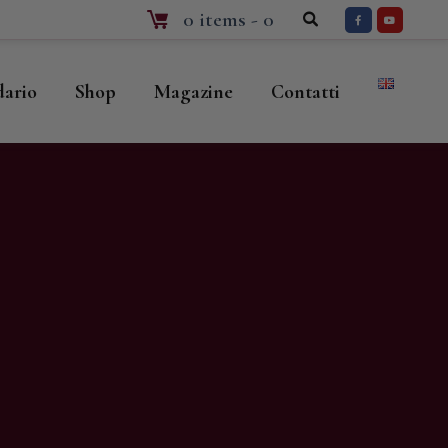
0 items
-
0
dario
Shop
Magazine
Contatti