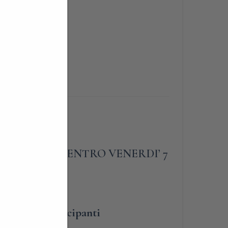
ni
ew
LIGATORIA ENTRO VENERDI’ 7
umero dei partecipanti