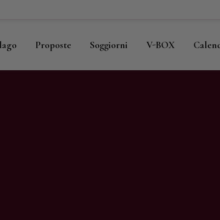
ome
llago
llago
Proposte
Soggiorni
V-BOX
Calen
roposte
oggiorni
-BOX
alendario
hop
agazine