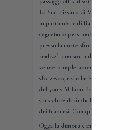
passaggi oltre il sottostante fium
La Serenissima di Venezia). Con il 
in particolare di Bartolomeo Calc
segretario personale di Ludovico i
presso la corte sforzesca. E nell’a
realizzò una sorta di “accademia”, d
venne completamente affrescato con
sforzesco, e anche la sala laterale
del 500 a Milano. In queste sale, 
arricchite di simboli volti a spieg
dei francesi. Con queste immagini, 
Oggi, la dimora è inserita all’inte