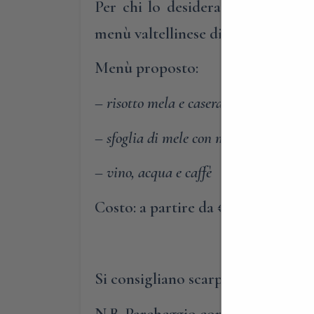
Per chi lo desidera, prima della 
menù valtellinese di storiche ricet
Menù proposto:
–
risotto mela e casera
– sfoglia di mele con miele
– vino, acqua e caffè
Costo: a partire da €20 a persona
Si consigliano scarpe comode
N.B. Parcheggio consigliato Via G