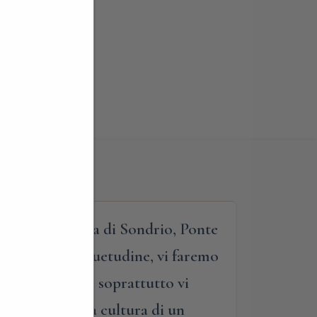
” della provincia di Sondrio, Ponte
. Da nostra consuetudine, vi faremo
vita vissuta, ma soprattutto vi
ri, del resto la cultura di un