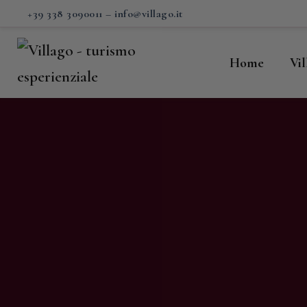
H
+39 338 3090011
–
info@villago.it
Vi
Home
Vi
P
S
V
C
S
M