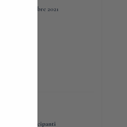
9 Ottobre 2021
te In
ew
umero dei partecipanti