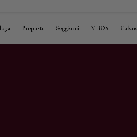
ome
llago
llago
Proposte
Soggiorni
V-BOX
Calen
roposte
oggiorni
-BOX
alendario
hop
agazine