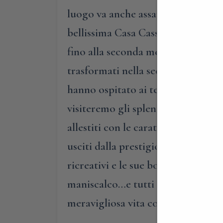
luogo va anche assaporata! Inizier
bellissima Casa Cassan, la cui str
fino alla seconda metà del XIX seco
trasformati nella sede di un’inter
hanno ospitato ai tempi un’aziend
visiteremo gli splendidi giardini d
allestiti con le caratteristiche qu
usciti dalla prestigiosa dimora, en
ricreativi e le sue botteghe, inco
maniscalco…e tutti insieme ci aiut
meravigliosa vita comunitaria.