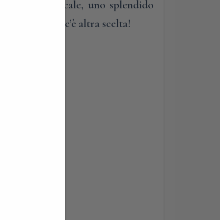
o ristorante locale, uno splendido
tellinese non c’è altra scelta!