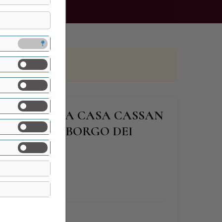
DELL’ANTICA CASA CASSAN
ELLINA, IL BORGO DEI
E MELE…
lle mele...
FINE