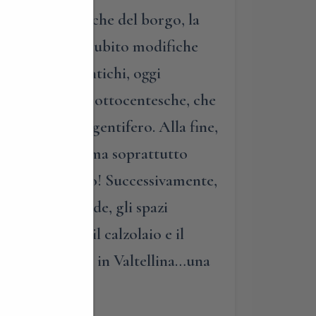
nobili più antiche del borgo, la
to, anche se ha subito modifiche
ambienti più antichi, oggi
nelle strutture ottocentesche, che
 di piombo argentifero. Alla fine,
neti e frutteti, ma soprattutto
n vero spettacolo! Successivamente,
antiche contrade, gli spazi
mi, ma anche il calzolaio e il
ultura di Ponte in Valtellina…una