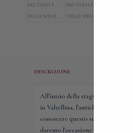
DESCRIZIONE
All’inizio della stagione autunnale
in Valtellina, l’antichissimo borgo
conoscere questo suggestivo paese d
daremo l’occasione di approfondire