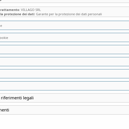
 trattamento
: VILLAGO SRL
la protezione dei dati
: Garante per la protezione dei dati personali
ie
ookie
VISITA GUIDATA 
DI PONTE IN VALT
FRUTTETI E DELL
Il Borgo dei frutteti e de
 riferimenti legali
menti
INIZIO