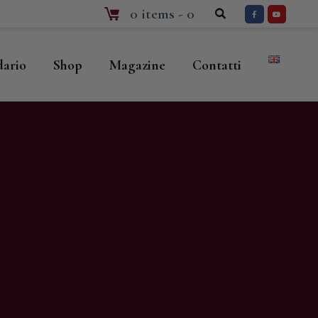
0 items
-
0
dario
Shop
Magazine
Contatti