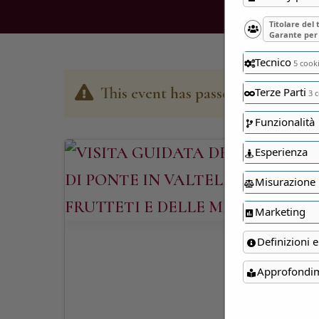
Titolare del
Garante per 
Tecnico
5 cook
This event has passed
Terze Parti
3 c
Funzionalità
Esperienza
Misurazione
Marketing
Definizioni e
Approfondi