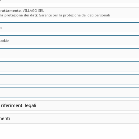
 trattamento
: VILLAGO SRL
la protezione dei dati
: Garante per la protezione dei dati personali
ie
ookie
VISITA DEL BORG
BRIANZA, IL “TUR
SULL’OMONIMO 
 riferimenti legali
INIZIO
menti
5 Giugno 2022