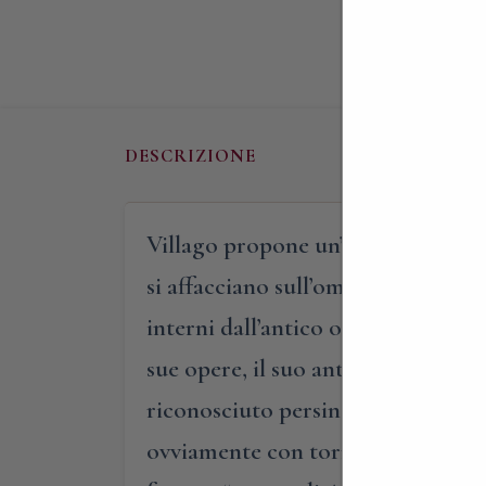
DESCRIZIONE
Villago propone un’affascinante pa
si affacciano sull’omonimo lago. In
interni dall’antico oratorio di San
sue opere, il suo antichissimo cam
riconosciuto persino a livello int
ovviamente con torretta belvedere: