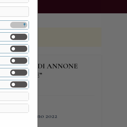
O STORICO DI ANNONE
RITO PAESE”
LAGO
FINE
5 Giugno 2022