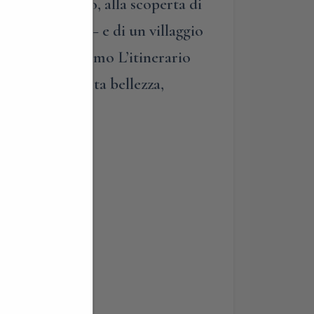
nucleo storico, alla scoperta di
uzioni inglesi – e di un villaggio
ogo. Concluderemo L’itinerario
e torri e di tanta bellezza,