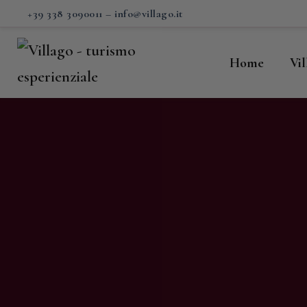
H
+39 338 3090011
–
info@villago.it
Vi
Home
Vi
P
S
V
C
S
M