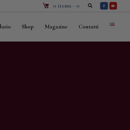
0 items
-
0
dario
Shop
Magazine
Contatti