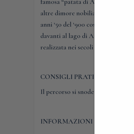
famosa “patata di Annone”. Success
altre dimore nobiliari, di un’eclett
anni ‘50 del ‘900 costruito dagli
davanti al lago di Annone, forse la 
realizzata nei secoli sia dalla Nat
CONSIGLI PRATICI
Il percorso si snoderà per circa 2
INFORMAZIONI E PRENOTA