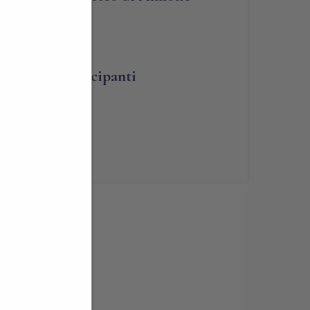
umero dei partecipanti
renotabile