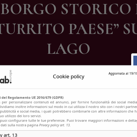
L BORGO STORICO
ontatti
“TURRITO PAESE”
LAGO
Aggiornata al 19/1
Cookie policy
si del Regolamento UE 2016/679 (GDPR)
s per personalizzare contenuti ed annunci, per fornire funzionalità dei social media
ividiamo inoltre informazioni sul modo in cui utilizza il nostro sito con i nostri partn
, pubblicità e social media, i quali potrebbero combinarle con altre informazioni che h
o utilizzo dei loro servizi.
uoi configurare tutte le tue preferenze. Puoi trovare maggiori informazioni e dettag
 dati sulla nostra pagina
Privacy policy art. 13.
y art. 13