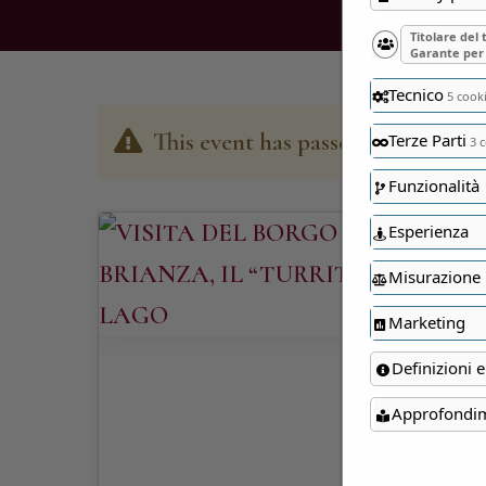
Titolare del
Garante per 
Tecnico
5 cook
This event has passed
Terze Parti
3 c
Funzionalità
Esperienza
Misurazione
Marketing
Definizioni e
Approfondi