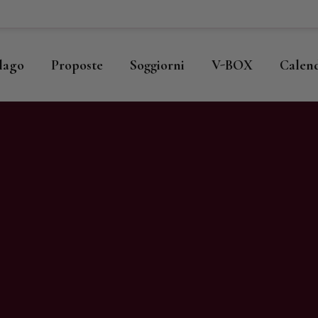
ome
llago
llago
Proposte
Soggiorni
V-BOX
Calen
roposte
oggiorni
-BOX
alendario
hop
agazine