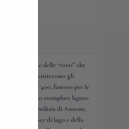
ianza, il paese delle “torri” che
l’abitato, dove visiteremo gli
truito nel tardo ‘400, famoso per le
ne del ‘500 -raro esemplare ligneo
orica dimora gentilizia di Annone,
linaria del pesce di lago e della