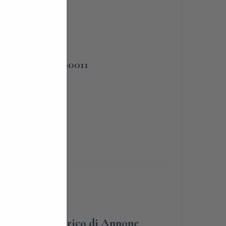
PHONE
3383090011
ta del borgo storico di Annone