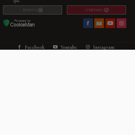
qui.
RESETTA
CONFERMA
Facebook
Youtube
Instagram
Villago
© 2026. VILLAGO SRL, Via Segantini, 11 – 22046 Merone (Co) –
P.IVA 03420530135 – Numero REA CO-313845 – Cap. Soc. € 10.200,00 – PEC
villagosrl@legalmail.it
Telefono:
+39 338-3090011
– Email:
info@villago.it
– Alcune immagini del sito
sono utilizzate su licenza di Shutterstock.com e rispettivi autori Sito realizzato
da
ShareNow!
Privacy Policy
Termini e condizioni