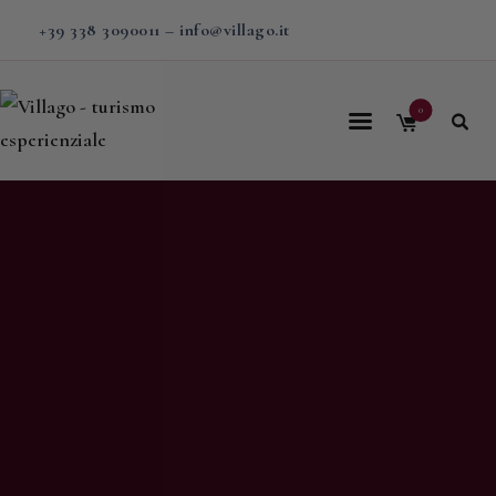
+39 338 3090011
–
info@villago.it
0
Home
Villago
Proposte
Soggiorni
V-BOX
Calendario
Shop
Magazine