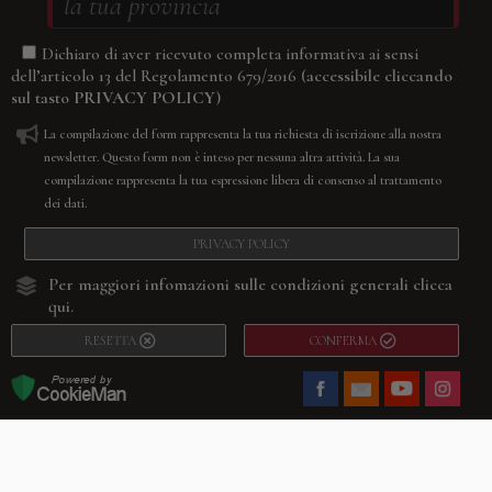
Dichiaro di aver ricevuto completa informativa ai sensi
(accessibile cliccando
dell’articolo 13 del Regolamento 679/2016
sul tasto
PRIVACY POLICY
)
La compilazione del form rappresenta la tua richiesta di iscrizione alla nostra
newsletter. Questo form non è inteso per nessuna altra attività. La sua
compilazione rappresenta la tua espressione libera di consenso al trattamento
dei dati.
PRIVACY POLICY
Per maggiori infomazioni sulle condizioni generali
clicca
qui.
RESETTA
CONFERMA
Facebook
Youtube
Instagram