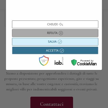
CHIUDI
RIFIUTA
SALVA
ACCETTA
Contattaci per maggiori informazioni
Siamo a disposizione per approfondire i dettagli di tutte le
proposte presentate; progettiamo esperienze, gite e viaggi su
misura, in base alle vostre esigenze e curiosità; troviamo le
migliori ville per indimenticabili soggiorni o eventi privati.
Contattaci