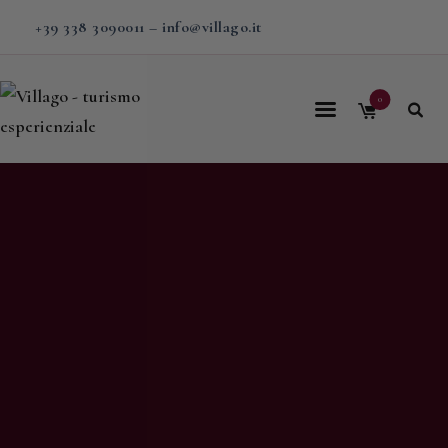
+39 338 3090011
–
info@villago.it
0
Home
Villago
Proposte
Soggiorni
V-BOX
Calendario
Shop
Magazine