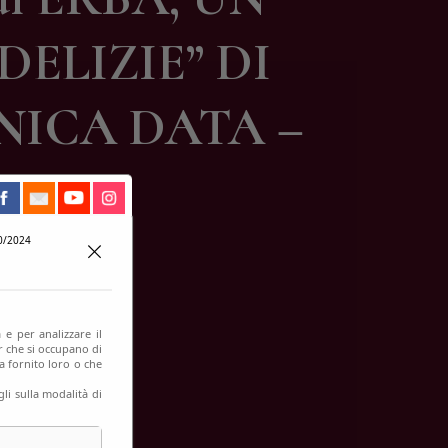
ELIZIE” DI
NICA DATA –
TI
0/2024
 e per analizzare il
er che si occupano di
a fornito loro o che
li sulla modalità di