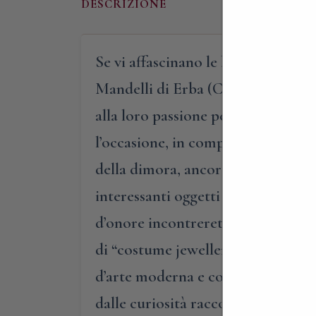
DESCRIZIONE
Se vi affascinano le belle ville di 
Mandelli di Erba (CO), alla scoper
alla loro passione per il collezioni
l’occasione, in compagnia della pa
della dimora, ancor oggi completam
interessanti oggetti di varie epoch
d’onore incontrerete stampe acquer
di “costume jewellery”, stampe sto
d’arte moderna e contemporanea. Ogn
dalle curiosità raccontate dalla p