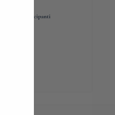
umero dei partecipanti
lità
renotabile