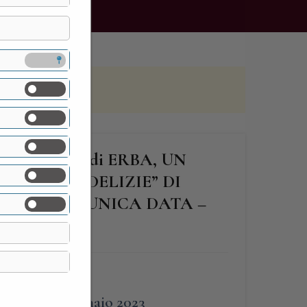
MANDELLI di ERBA, UN
SINO DI DELIZIE” DI
IONISTI – UNICA DATA –
LDATI
FINE
6 Gennaio 2023