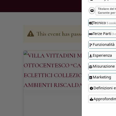
Titolare del
Garante per 
Tecnico
5 cook
This event has passed
Terze Parti
3 c
Funzionalità
Esperienza
Misurazione
Marketing
Definizioni e
Approfondi