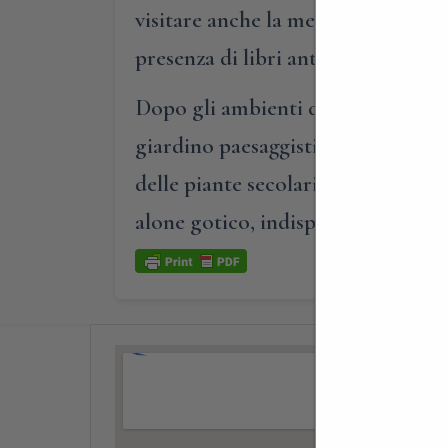
visitare anche la meravigliosa bibl
presenza di libri antichi con prime
Dopo gli ambienti di casa, passan
giardino paesaggistico, affascinan
delle piante secolari e le loro com
alone gotico, indispensabile per 