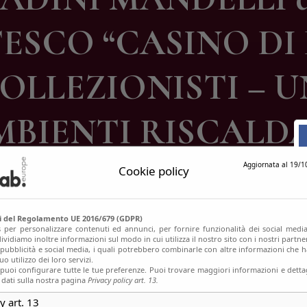
ontatti
SCO “CASINO DI D
COLLEZIONISTI – U
MBIENTI RISCALDA
Aggiornata al 19/1
Cookie policy
si del Regolamento UE 2016/679 (GDPR)
s per personalizzare contenuti ed annunci, per fornire funzionalità dei social media
ividiamo inoltre informazioni sul modo in cui utilizza il nostro sito con i nostri partn
, pubblicità e social media, i quali potrebbero combinarle con altre informazioni che h
o utilizzo dei loro servizi.
uoi configurare tutte le tue preferenze. Puoi trovare maggiori informazioni e dettag
 dati sulla nostra pagina
Privacy policy art. 13.
y art. 13