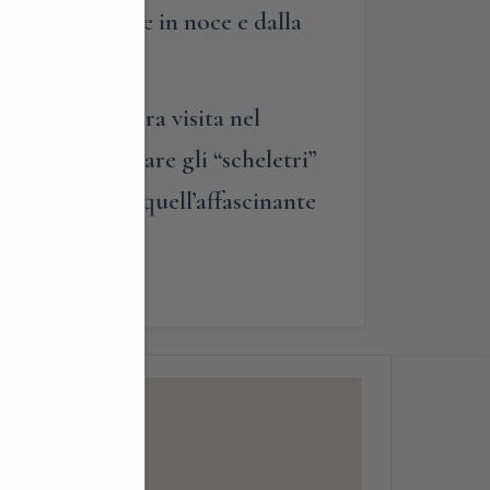
lissima boiserie in noce e dalla
eremo la nostra visita nel
ossibile ammirare gli “scheletri”
scono a creare quell’affascinante
ntica…