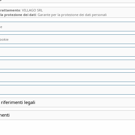
 trattamento
: VILLAGO SRL
la protezione dei dati
: Garante per la protezione dei dati personali
ie
ookie
VILLA VITTADINI 
OTTOCENTESCO “CA
ECLETTICI COLLEZ
AMBIENTI RISCA
 riferimenti legali
menti
INIZIO
6 Gennaio 2023