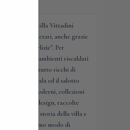
ita guidata di villa Vittadini
 attuali proprietari, anche grazie
o “casino di delizie”. Per
ivato” tra gli ambienti riscaldati
orati e soprattutto ricchi di
, la grande scala ed il salotto
lso antichi e moderni, collezioni
nche pezzi di design, raccolte
’affascinante storia della villa e
rso interno, avremo modo di