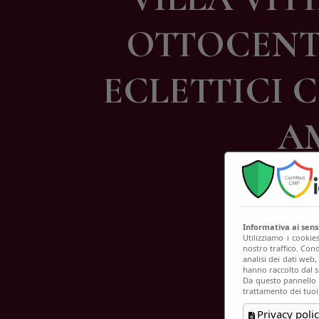
C
OTTOCENTE
ECLETTICI 
A
Informativa ai sen
Utilizziamo i cookie
nostro traffico. Cond
analisi dei dati web
hanno raccolto dal su
Da questo pannello p
trattamento dei tuoi
Privacy polic