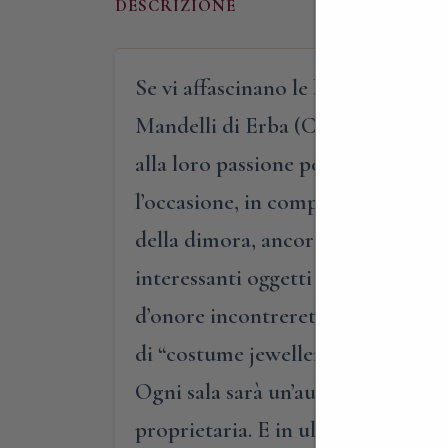
DESCRIZIONE
Se vi affascinano le belle ville di 
Mandelli di Erba (CO), alla scoper
alla loro passione per il collezioni
l’occasione, in compagnia della pa
della dimora, ancor oggi completam
interessanti oggetti di varie epoch
d’onore incontrerete stampe acquer
di “costume jewellery”, oggetti n
Ogni sala sarà un’autentica sorpresa
proprietaria. E in ultimo, a concl