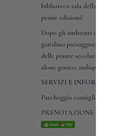
biblioteca-sala della musica, carat
prime edizioni!
Dopo gli ambienti di casa, passan
giardino paesaggistico, affascinan
delle piante secolari e le loro com
alone gotico, indispensabile per 
SERVIZI E INFORMAZIONI UT
Parcheggio consigliato: lungo via 
PRENOTAZIONE OBBLIGATO