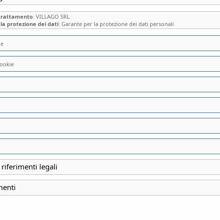
 trattamento
: VILLAGO SRL
la protezione dei dati
: Garante per la protezione dei dati personali
ie
ookie
VILLA VITTADINI 
OTTOCENTESCO “CA
ECLETTICI COLLEZ
ambienti riscaldati
 riferimenti legali
menti
INIZIO
27 Dicembre 2025