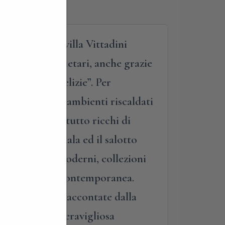
ita guidata di villa Vittadini
 attuali proprietari, anche grazie
o “casino di delizie”. Per
ivato” tra gli ambienti riscaldati
orati e soprattutto ricchi di
, la grande scala ed il salotto
lso antichi e moderni, collezioni
arte moderna e contemporanea.
dalle curiosità raccontate dalla
are anche la meravigliosa