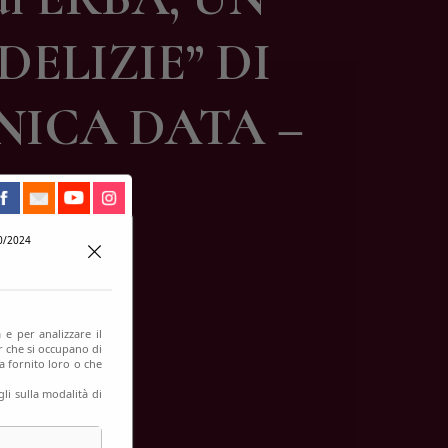
ELIZIE” DI
NICA DATA –
0/2024
 e per analizzare il
er che si occupano di
a fornito loro o che
li sulla modalità di