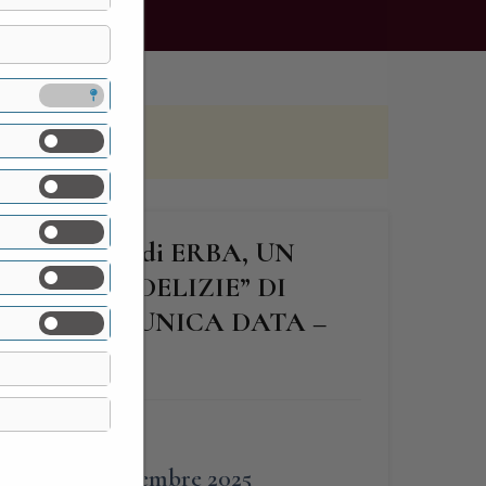
MANDELLI di ERBA, UN
SINO DI DELIZIE” DI
IONISTI – UNICA DATA –
FINE
27 Dicembre 2025