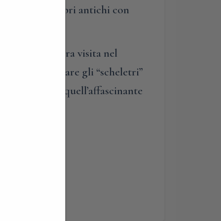
 presenza di libri antichi con
eremo la nostra visita nel
ossibile ammirare gli “scheletri”
scono a creare quell’affascinante
ntica…