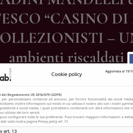
ontatti
SCO “CASINO DI D
COLLEZIONISTI – U
ambienti riscaldati
Aggiornata al 19/1
Cookie policy
si del Regolamento UE 2016/679 (GDPR)
s per personalizzare contenuti ed annunci, per fornire funzionalità dei social media
ividiamo inoltre informazioni sul modo in cui utilizza il nostro sito con i nostri partn
, pubblicità e social media, i quali potrebbero combinarle con altre informazioni che h
o utilizzo dei loro servizi.
uoi configurare tutte le tue preferenze. Puoi trovare maggiori informazioni e dettag
 dati sulla nostra pagina
Privacy policy art. 13.
y art. 13