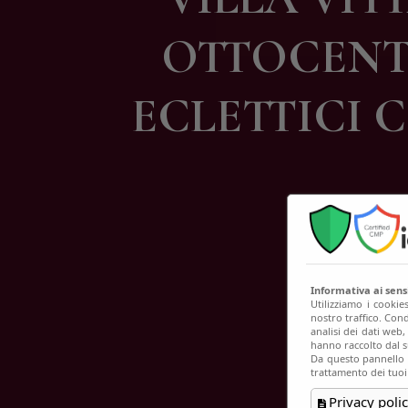
C
OTTOCENTE
ECLETTICI 
Informativa ai sen
Utilizziamo i cookie
nostro traffico. Cond
analisi dei dati web
hanno raccolto dal su
Da questo pannello p
trattamento dei tuoi
Privacy polic