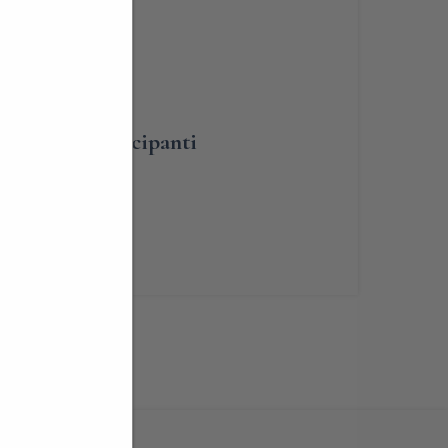
BLIGATORIA
umero dei partecipanti
renotabile