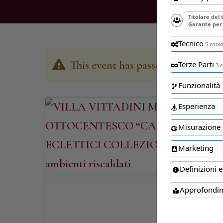
Titolare del
Garante per 
Tecnico
5 cook
This event has passed
Terze Parti
3 c
Funzionalità
Esperienza
Misurazione
Marketing
Definizioni e
Approfondi