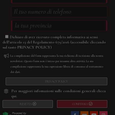
Dichiaro di aver ricevuto completa informativa ai sensi
(accessibile cliccando
dell’articolo 13 del Regolamento 679/2016
sul tasto
PRIVACY POLICY
)
La compilazione del form rappresenta la tua richiesta di iscrizione alla nostra
newsletter. Questo form non è inteso per nessuna altra attività. La sua
compilazione rappresenta la tua espressione libera di consenso al trattamento
dei dati.
PRIVACY POLICY
Per maggiori infomazioni sulle condizioni generali
clicca
qui.
RESETTA
CONFERMA