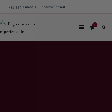
+39 338 3090011
–
info@villago.it
0
Home
Villago
Proposte
Soggiorni
V-BOX
Calendario
Shop
Magazine