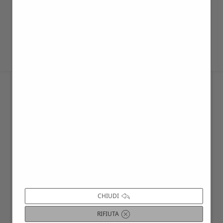
giorni di visita prestabiliti all’interno del
calendario interattivo Villago.
CHIUDI
RIFIUTA