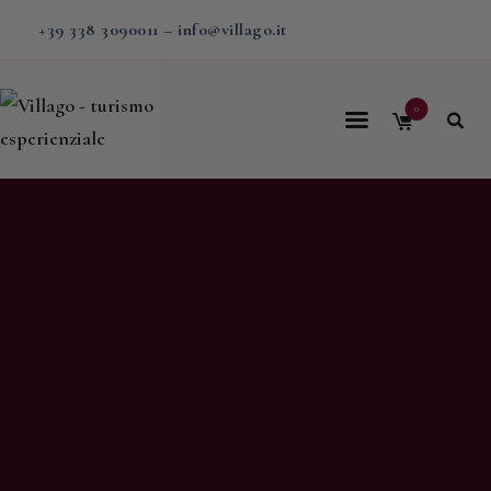
+39 338 3090011
–
info@villago.it
0
Home
Villago
Proposte
Soggiorni
V-BOX
Calendario
Shop
Magazine