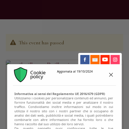
This event has passed
Cookie
Aggiornata al 19/10/2024
policy
Informativa ai sensi del Regolamento UE 2016/679 (GDPR)
Utilizziamo i cookies per personalizzare contenuti ed annunci, per
fornire funzionalità dei social media e per analizzare il nostro
traffico. Condividiamo inoltre informazioni sul modo in cui
utilizza il nostro sito con i nostri partner che si occupano di
analisi dei dati web, pubblicità e social media, i quali potrebbero
combinarle con altre informazioni che ha fornito loro o che
hanno raccolto dal suo utilizzo dei loro servizi.
Da questo pannello puoi configurare tutte le tue