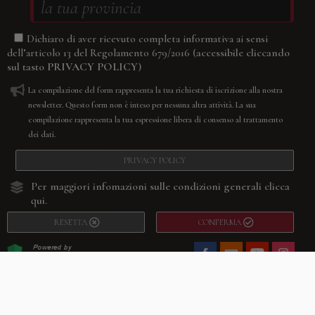
Dichiaro di aver ricevuto completa informativa ai sensi
(accessibile cliccando
dell’articolo 13 del Regolamento 679/2016
sul tasto
PRIVACY POLICY
)
La compilazione del form rappresenta la tua richiesta di iscrizione alla nostra
newsletter. Questo form non è inteso per nessuna altra attività. La sua
compilazione rappresenta la tua espressione libera di consenso al trattamento
dei dati.
PRIVACY POLICY
Per maggiori infomazioni sulle condizioni generali
clicca
qui.
RESETTA
CONFERMA
Facebook
Youtube
Instagram