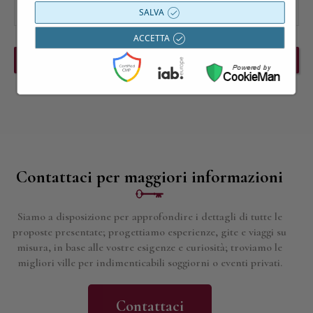
SALVA
ACCETTA
PREVIOUS EVENT
NEXT EVENT
Contattaci per maggiori informazioni
Siamo a disposizione per approfondire i dettagli di tutte le
proposte presentate; progettiamo esperienze, gite e viaggi su
misura, in base alle vostre esigenze e curiosità; troviamo le
migliori ville per indimenticabili soggiorni o eventi privati.
Contattaci