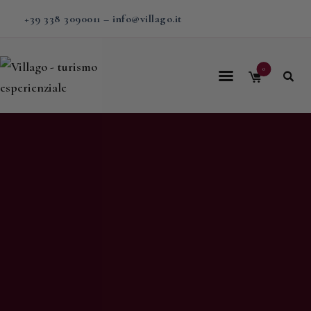
+39 338 3090011
–
info@villago.it
0
Home
Villago
Proposte
Soggiorni
V-BOX
Calendario
Shop
Magazine