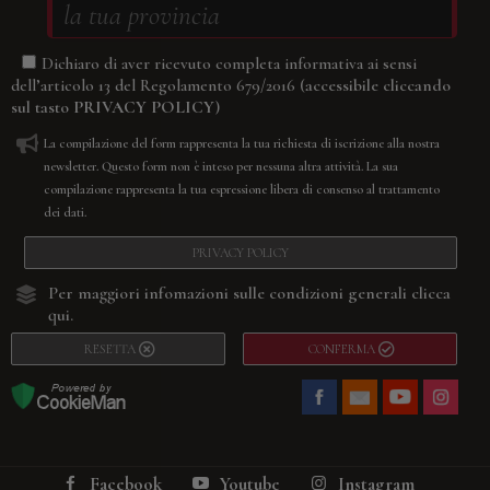
Dichiaro di aver ricevuto completa informativa ai sensi
(accessibile cliccando
dell’articolo 13 del Regolamento 679/2016
sul tasto
PRIVACY POLICY
)
La compilazione del form rappresenta la tua richiesta di iscrizione alla nostra
newsletter. Questo form non è inteso per nessuna altra attività. La sua
compilazione rappresenta la tua espressione libera di consenso al trattamento
dei dati.
PRIVACY POLICY
Per maggiori infomazioni sulle condizioni generali
clicca
qui.
RESETTA
CONFERMA
Facebook
Youtube
Instagram