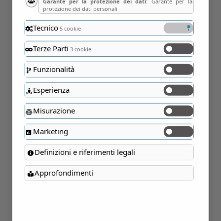
Garante per la protezione dei dati
: Garante per la
protezione dei dati personali
SUE IMPRESSIONANTI
Tecnico
CANTINE – Erba (CO)
5 cookie
Terze Parti
3 cookie
INIZIO
Funzionalità
5 Giugno 2022
Esperienza
FINE
5 Giugno 2022
Misurazione
FINE
Marketing
16:30 - 17:45
Definizioni e riferimenti legali
INDIRIZZO
Via Cesare Cantù 19 a Erba (CO) - parcheggio
Approfondimenti
di proprietà di fronte all'ingresso della villa
View map
PHONE