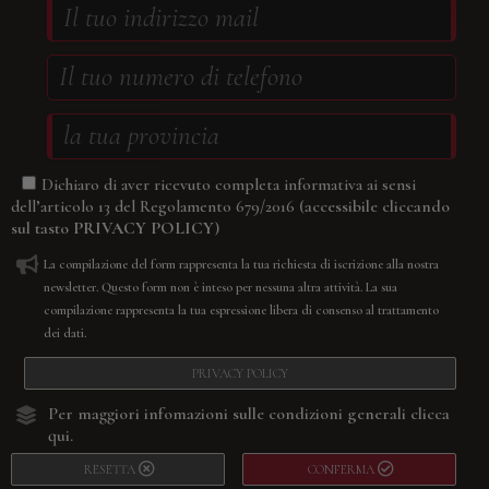
Dichiaro di aver ricevuto completa informativa ai sensi
(accessibile cliccando
dell’articolo 13 del Regolamento 679/2016
sul tasto
PRIVACY POLICY
)
La compilazione del form rappresenta la tua richiesta di iscrizione alla nostra
newsletter. Questo form non è inteso per nessuna altra attività. La sua
compilazione rappresenta la tua espressione libera di consenso al trattamento
dei dati.
PRIVACY POLICY
Per maggiori infomazioni sulle condizioni generali
clicca
qui.
RESETTA
CONFERMA