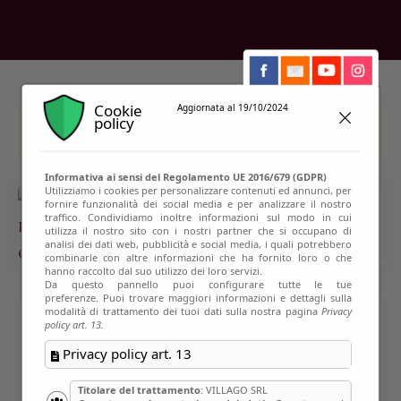
Cookie
Aggiornata al 19/10/2024
policy
This event has passed
Informativa ai sensi del Regolamento UE 2016/679 (GDPR)
Utilizziamo i cookies per personalizzare contenuti ed annunci, per
fornire funzionalità dei social media e per analizzare il nostro
traffico. Condividiamo inoltre informazioni sul modo in cui
utilizza il nostro sito con i nostri partner che si occupano di
analisi dei dati web, pubblicità e social media, i quali potrebbero
combinarle con altre informazioni che ha fornito loro o che
hanno raccolto dal suo utilizzo dei loro servizi.
Da questo pannello puoi configurare tutte le tue
preferenze. Puoi trovare maggiori informazioni e dettagli sulla
modalità di trattamento dei tuoi dati sulla nostra pagina
Privacy
policy art. 13.
VILLA PARRAVICINI
Privacy policy art. 13
SOSSNOVSKY, LA VILLA
Titolare del trattamento
: VILLAGO SRL
DEL CINQUECENTO E LE