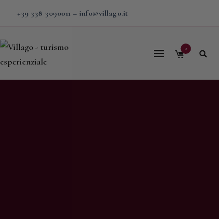
+39 338 3090011
–
info@villago.it
0
Home
Villago
Proposte
Soggiorni
V-BOX
Calendario
Shop
Magazine