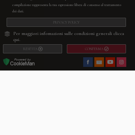
compilazione rappresenta la tua espressione libera di consenso al trattamento
dei dati.
PRIVACY POLICY
Per maggiori infomazioni sulle condizioni generali
clicca
qui.
RESETTA
CONFERMA
Facebook
Youtube
Instagram
Villago
© 2026. VILLAGO SRL, Via Segantini, 11 – 22046 Merone (Co) –
P.IVA 03420530135 – Numero REA CO-313845 – Cap. Soc. € 10.200,00 – PEC
villagosrl@legalmail.it
Telefono:
+39 338-3090011
– Email:
info@villago.it
– Alcune immagini del sito
sono utilizzate su licenza di Shutterstock.com e rispettivi autori Sito realizzato