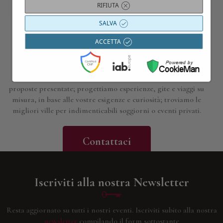
RIFIUTA
SALVA
ACCETTA
Contattaci per maggiori informazioni
Siamo a disposizione per approfondire i dettagli di tutte le
proposte presentate; progettiamo esperienze, gite e viaggi su
misura, in base alle vostre esigenze e curiosità; troviamo le
migliori ville per indimenticabili soggiorni o eventi privati.
Contattaci
Iscriviti alla nostra Newsletter
Resta aggiornato su tutti i nostri eventi.
Iscriviti subito alla nostra
newsletter
compilando il form sottostante