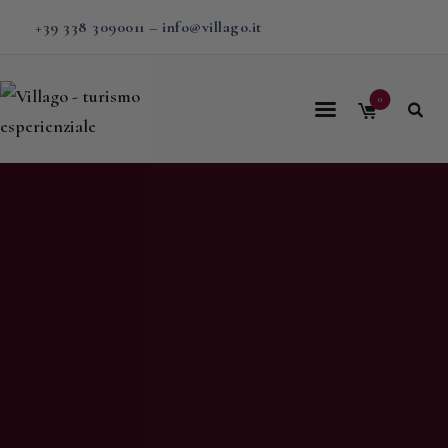
+39 338 3090011
–
info@villago.it
0
Home
Villago
Proposte
Soggiorni
V-BOX
Calendario
Shop
Magazine